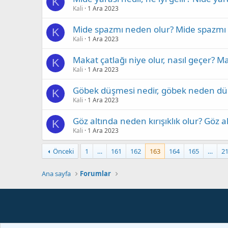
K
Kali
1 Ara 2023
Mide spazmı neden olur? Mide spazmı na
K
Kali
1 Ara 2023
Makat çatlağı niye olur, nasıl geçer? Ma
K
Kali
1 Ara 2023
Göbek düşmesi nedir, göbek neden düş
K
Kali
1 Ara 2023
Göz altında neden kırışıklık olur? Göz altı
K
Kali
1 Ara 2023
Önceki
1
…
161
162
163
164
165
…
2
Ana sayfa
Forumlar