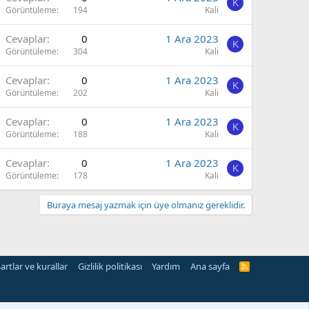
K
Görüntüleme
194
Kali
Cevaplar
0
1 Ara 2023
K
Görüntüleme
304
Kali
Cevaplar
0
1 Ara 2023
K
Görüntüleme
202
Kali
Cevaplar
0
1 Ara 2023
K
Görüntüleme
188
Kali
Cevaplar
0
1 Ara 2023
K
Görüntüleme
178
Kali
Buraya mesaj yazmak için üye olmanız gereklidir.
artlar ve kurallar
Gizlilik politikası
Yardım
Ana sayfa
R
S
S