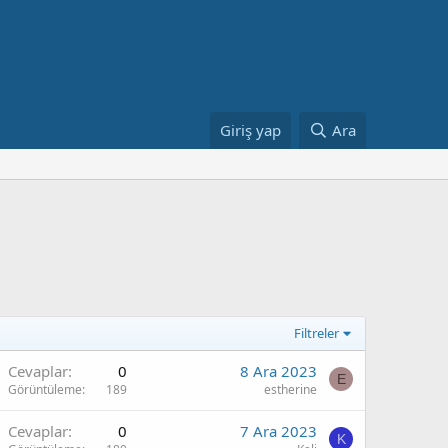
Giriş yap
Ara
Filtreler
Cevaplar
0
8 Ara 2023
E
Görüntüleme
189
estherine
Cevaplar
0
7 Ara 2023
K