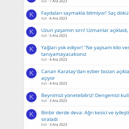
Kali
7 Ara 2023
Faydaları saymakla bitmiyor! Saç dökül
K
Kali
6 Ara 2023
Uzun yaşamın sırrı! Uzmanlar açıkladı, b
K
Kali
5 Ara 2023
Yağları yok ediyor! "Ne yapsam kilo ve
K
tanıyamayacaksınız
Kali
4 Ara 2023
Canan Karatay'dan ezber bozan açıklam
K
açıyor
Kali
4 Ara 2023
Beynimizi yönetebiliriz! Dengemizi kulla
K
Kali
3 Ara 2023
Binbir derde deva: Ağrı kesici ve iyileşti
K
sıraladı
Kali
3 Ara 2023