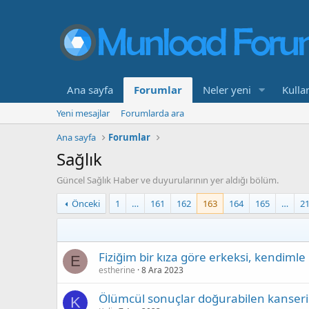
Ana sayfa
Forumlar
Neler yeni
Kullan
Yeni mesajlar
Forumlarda ara
Ana sayfa
Forumlar
Sağlık
Güncel Sağlık Haber ve duyurularının yer aldığı bölüm.
Önceki
1
…
161
162
163
164
165
…
2
Fiziğim bir kıza göre erkeksi, kendimle 
E
estherine
8 Ara 2023
Ölümcül sonuçlar doğurabilen kanserin 
K