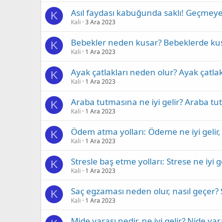
Asıl faydası kabuğunda saklı! Geçmeyen
K
Kali
3 Ara 2023
Bebekler neden kusar? Bebeklerde ku
K
Kali
1 Ara 2023
Ayak çatlakları neden olur? Ayak çatlak
K
Kali
1 Ara 2023
Araba tutmasına ne iyi gelir? Araba tu
K
Kali
1 Ara 2023
Ödem atma yolları: Ödeme ne iyi gelir, 
K
Kali
1 Ara 2023
Stresle baş etme yolları: Strese ne iyi ge
K
Kali
1 Ara 2023
Saç egzaması neden olur, nasıl geçer? 
K
Kali
1 Ara 2023
Mide yarası nedir, ne iyi gelir? Nide yar