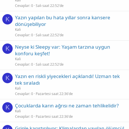
Kali
Cevaplar
0
Salı saat 22:52'de
Yazın yapılan bu hata yıllar sonra kansere
K
dönüşebiliyor
Kali
Cevaplar
0
Salı saat 22:52'de
Neyse ki Sleepy var: Yaşam tarzına uygun
K
konforu keşfet!
Kali
Cevaplar
0
Salı saat 22:52'de
Yazın en riskli yiyecekleri açıklandı! Uzman tek
K
tek sıraladı
Kali
Cevaplar
0
Pazartesi saat 22:36'de
Çocuklarda karın ağrısı ne zaman tehlikelidir?
K
Kali
Cevaplar
0
Pazartesi saat 22:36'de
Griple karıştırılıyor: Klimalardan yayılan ölümcül