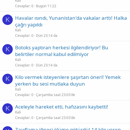
Kali
Cevaplar
0
Bugün 11:22
Havalar ısındı, Yunanistan'da vakalar arttı! Halka
K
çağrı yapıldı
Kali
Cevaplar
0
Dün 23:14 da
Botoks yaptıran herkesi ilgilendiriyor! Bu
K
belirtiler normal kabul edilmiyor
Kali
Cevaplar
0
Dün 23:14 da
Kilo vermek isteyenlere şaşırtan öneri! Yemek
K
yerken bu sesi mutlaka duyun
Kali
Cevaplar
0
Çarşamba saat 23:03'de
Aceleyle hareket etti, hafızasını kaybetti!
K
Kali
Cevaplar
0
Çarşamba saat 23:03'de
Zayıflama iğnesi ölüme götürdü! 14 kilo veren