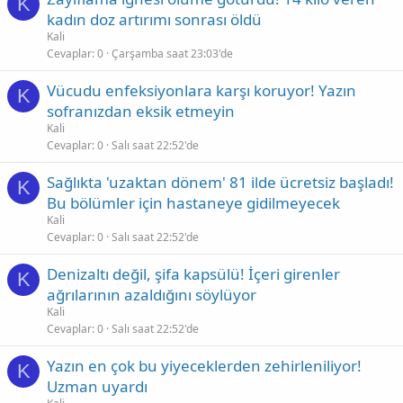
K
kadın doz artırımı sonrası öldü
Kali
Cevaplar
0
Çarşamba saat 23:03'de
Vücudu enfeksiyonlara karşı koruyor! Yazın
K
sofranızdan eksik etmeyin
Kali
Cevaplar
0
Salı saat 22:52'de
Sağlıkta 'uzaktan dönem' 81 ilde ücretsiz başladı!
K
Bu bölümler için hastaneye gidilmeyecek
Kali
Cevaplar
0
Salı saat 22:52'de
Denizaltı değil, şifa kapsülü! İçeri girenler
K
ağrılarının azaldığını söylüyor
Kali
Cevaplar
0
Salı saat 22:52'de
Yazın en çok bu yiyeceklerden zehirleniliyor!
K
Uzman uyardı