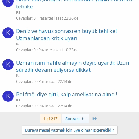
K
tehlike
Kali
Cevaplar
0
Pazartesi saat 22:36'de
Deniz ve havuz sonrası en büyük tehlike!
K
Uzmanlardan kritik uyarı
Kali
Cevaplar
0
Pazartesi saat 10:23'de
Uzman isim hafife almayın deyip uyardı: Uzun
K
süredir devam ediyorsa dikkat
Kali
Cevaplar
0
Pazar saat 22:14'de
Bel fıtığı diye gitti, kalp ameliyatına alındı!
K
Kali
Cevaplar
0
Pazar saat 22:14'de
Son
1 of 217
Sonraki
Buraya mesaj yazmak için üye olmanız gereklidir.