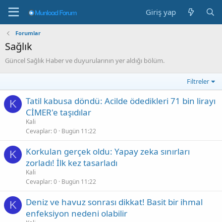
Giriş yap
Forumlar
Sağlık
Güncel Sağlık Haber ve duyurularının yer aldığı bölüm.
Filtreler
Tatil kabusa döndü: Acilde ödedikleri 71 bin lirayı
K
CİMER'e taşıdılar
Kali
Cevaplar
0
Bugün 11:22
Korkulan gerçek oldu: Yapay zeka sınırları
K
zorladı! İlk kez tasarladı
Kali
Cevaplar
0
Bugün 11:22
Deniz ve havuz sonrası dikkat! Basit bir ihmal
K
enfeksiyon nedeni olabilir