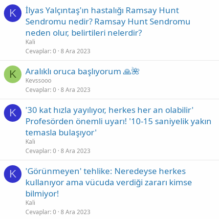
İlyas Yalçıntaş'ın hastalığı Ramsay Hunt
K
Sendromu nedir? Ramsay Hunt Sendromu
neden olur, belirtileri nelerdir?
Kali
Cevaplar
0
8 Ara 2023
Aralıklı oruca başlıyorum 🙏🌺
K
Kevssooo
Cevaplar
0
8 Ara 2023
'30 kat hızla yayılıyor, herkes her an olabilir'
K
Profesörden önemli uyarı! '10-15 saniyelik yakın
temasla bulaşıyor'
Kali
Cevaplar
0
8 Ara 2023
'Görünmeyen' tehlike: Neredeyse herkes
K
kullanıyor ama vücuda verdiği zararı kimse
bilmiyor!
Kali
Cevaplar
0
8 Ara 2023