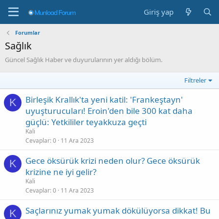
Giriş yap
Forumlar
Sağlık
Güncel Sağlık Haber ve duyurularının yer aldığı bölüm.
Filtreler
Birleşik Krallık'ta yeni katil: 'Frankeştayn'
K
uyuşturucuları! Eroin'den bile 300 kat daha
güçlü: Yetkililer teyakkuza geçti
Kali
Cevaplar
0
11 Ara 2023
Gece öksürük krizi neden olur? Gece öksürük
K
krizine ne iyi gelir?
Kali
Cevaplar
0
11 Ara 2023
Saçlarınız yumak yumak dökülüyorsa dikkat! Bu
K