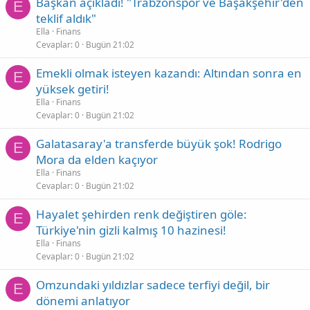
Başkan açıkladı! "Trabzonspor ve Başakşehir'den
E
teklif aldık"
Ella
Finans
Cevaplar
0
Bugün 21:02
Emekli olmak isteyen kazandı: Altından sonra en
E
yüksek getiri!
Ella
Finans
Cevaplar
0
Bugün 21:02
Galatasaray'a transferde büyük şok! Rodrigo
E
Mora da elden kaçıyor
Ella
Finans
Cevaplar
0
Bugün 21:02
Hayalet şehirden renk değiştiren göle:
E
Türkiye'nin gizli kalmış 10 hazinesi!
Ella
Finans
Cevaplar
0
Bugün 21:02
Omzundaki yıldızlar sadece terfiyi değil, bir
E
dönemi anlatıyor