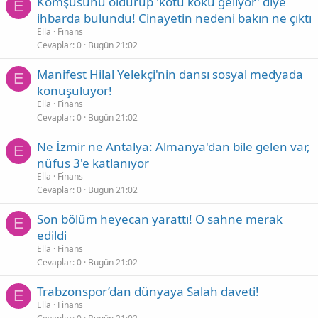
Komşusunu öldürüp 'kötü koku geliyor' diye
E
ihbarda bulundu! Cinayetin nedeni bakın ne çıktı
Ella
Finans
Cevaplar
0
Bugün 21:02
Manifest Hilal Yelekçi'nin dansı sosyal medyada
E
konuşuluyor!
Ella
Finans
Cevaplar
0
Bugün 21:02
Ne İzmir ne Antalya: Almanya'dan bile gelen var,
E
nüfus 3'e katlanıyor
Ella
Finans
Cevaplar
0
Bugün 21:02
Son bölüm heyecan yarattı! O sahne merak
E
edildi
Ella
Finans
Cevaplar
0
Bugün 21:02
Trabzonspor’dan dünyaya Salah daveti!
E
Ella
Finans