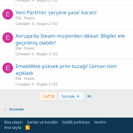
Cevaplar
0
Bugün 21:02
Yeni Parti'nin 'çerçeve yasa' kararı!
E
Ella
Finans
Cevaplar
0
Bugün 21:02
Avrupa’da Steam müşterileri dikkat: Bilgiler ele
E
geçirilmiş olabilir!
Ella
Finans
Cevaplar
0
Bugün 21:02
Emeklilikte yüksek prim tuzağı! Uzman isim
E
açıkladı
Ella
Finans
Cevaplar
0
Bugün 21:02
Son
1 of 10
Sonraki
Forumlar
Bize ulaşın
Şartlar ve kurallar
Gizlilik politikası
Yardım
Ana sayfa
R
S