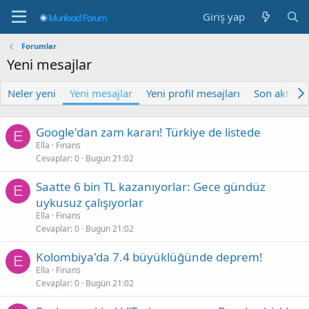
Giriş yap
Forumlar
Yeni mesajlar
Neler yeni
Yeni mesajlar
Yeni profil mesajları
Son aktivite
Google'dan zam kararı! Türkiye de listede
E
Ella
Finans
Cevaplar
0
Bugün 21:02
Saatte 6 bin TL kazanıyorlar: Gece gündüz
E
uykusuz çalışıyorlar
Ella
Finans
Cevaplar
0
Bugün 21:02
Kolombiya'da 7.4 büyüklüğünde deprem!
E
Ella
Finans
Cevaplar
0
Bugün 21:02