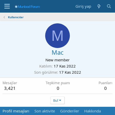
Giriş yap
Kullanıcılar
M
Mac
New member
Katılım
17 Kas 2022
Son görülme
17 Kas 2022
Mesajlar
Tepkime puanı
Puanları
3,421
0
0
Bul
Profil mesajları
Son aktivite
Gönderiler
Hakkında