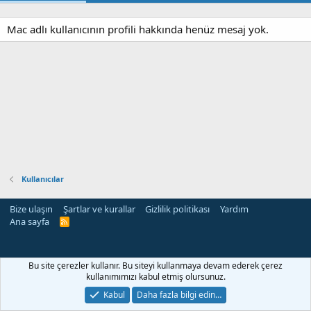
Mac adlı kullanıcının profili hakkında henüz mesaj yok.
Kullanıcılar
Bize ulaşın
Şartlar ve kurallar
Gizlilik politikası
Yardım
Ana sayfa
R
S
S
Bu site çerezler kullanır. Bu siteyi kullanmaya devam ederek çerez
kullanımımızı kabul etmiş olursunuz.
Kabul
Daha fazla bilgi edin…