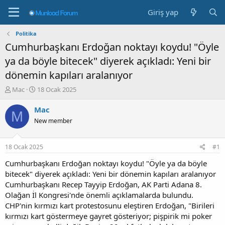
Giriş yap
Politika
Cumhurbaşkanı Erdoğan noktayı koydu! "Öyle
ya da böyle bitecek" diyerek açıkladı: Yeni bir
dönemin kapıları aralanıyor
K
B
Mac
18 Ocak 2025
o
a
n
ş
Mac
M
b
l
New member
u
a
y
n
u
g
18 Ocak 2025
#1
b
ı
a
ç
Cumhurbaşkanı Erdoğan noktayı koydu! "Öyle ya da böyle
ş
t
bitecek" diyerek açıkladı: Yeni bir dönemin kapıları aralanıyor
l
a
Cumhurbaşkanı Recep Tayyip Erdoğan, AK Parti Adana 8.
a
r
Olağan İl Kongresi'nde önemli açıklamalarda bulundu.
t
i
CHP'nin kırmızı kart protestosunu eleştiren Erdoğan, "Birileri
a
h
kırmızı kart göstermeye gayret gösteriyor; pişpirik mi poker
n
i