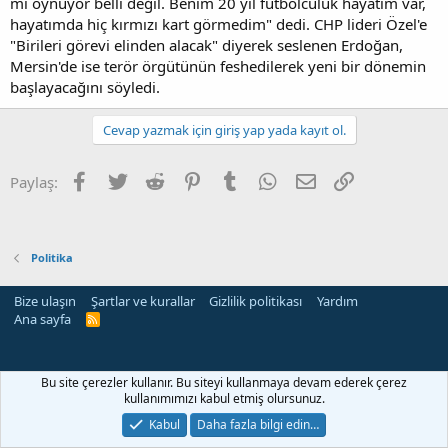
mi oynuyor belli değil. Benim 20 yıl futbolculuk hayatım var,
hayatımda hiç kırmızı kart görmedim" dedi. CHP lideri Özel'e
"Birileri görevi elinden alacak" diyerek seslenen Erdoğan,
Mersin'de ise terör örgütünün feshedilerek yeni bir dönemin
başlayacağını söyledi.
Cevap yazmak için giriş yap yada kayıt ol.
Facebook
Twitter
Reddit
Pinterest
Tumblr
WhatsApp
E-posta
Link
Paylaş:
Politika
Bize ulaşın
Şartlar ve kurallar
Gizlilik politikası
Yardım
Ana sayfa
R
S
S
i
Bu site çerezler kullanır. Bu siteyi kullanmaya devam ederek çerez
kullanımımızı kabul etmiş olursunuz.
Kabul
Daha fazla bilgi edin…