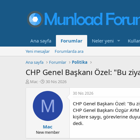
Ana sayfa
Forumlar
Neler yeni
Kullan
Yeni mesajlar
Forumlarda ara
Ana sayfa
Forumlar
Politika
CHP Genel Başkanı Özel: "Bu ziy
K
B
Mac
30 Nis 2026
o
a
n
ş
30 Nis 2026
b
l
M
CHP Genel Başkanı Özel: "Bu zi
u
a
y
n
CHP Genel Başkanı Özgür AYM Baş
u
g
kişilere saygı, görevlerine duy
b
ı
dedi.
Mac
a
ç
ş
t
New member
l
a