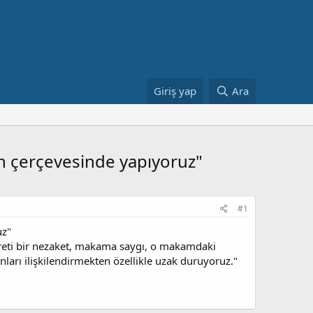
Giriş yap
Ara
n çerçevesinde yapıyoruz"
#1
uz"
yareti bir nezaket, makama saygı, o makamdaki
ları ilişkilendirmekten özellikle uzak duruyoruz."