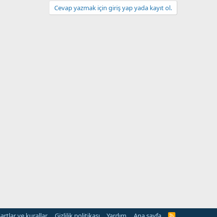
Cevap yazmak için giriş yap yada kayıt ol.
artlar ve kurallar
Gizlilik politikası
Yardım
Ana sayfa
R