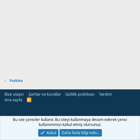
Politika
Bize ulaşın
Şartlar ve kurallar
Gizlilik politikası
Yardım
Ana sayfa
R
S
S
Bu site çerezler kullanır. Bu siteyi kullanmaya devam ederek çerez
kullanımımızı kabul etmiş olursunuz.
Kabul
Daha fazla bilgi edin…