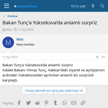
Giriş yap
Politika
Bakan Tunç’a Yüksekova’da anlamlı sürpriz
K
B
Mac
11 Eyl 2025
o
a
n
ş
Mac
M
b
l
New member
u
a
y
n
u
g
11 Eyl 2025
#1
b
ı
a
ç
Bakan Tunç’a Yüksekova’da anlamlı sürpriz
ş
t
Adalet Bakanı Yılmaz Tunç, Hakkari’deki ziyaret ve açılışlarının
l
a
ardından Yüksekova’dan ayrılırken anlamlı bir sürprizle
a
r
karşılaştı.
t
i
a
h
n
i
Cevap yazmak için giriş yap yada kayıt ol.
Facebook
Twitter
Reddit
Pinterest
Tumblr
WhatsApp
E-posta
Link
Paylaş: