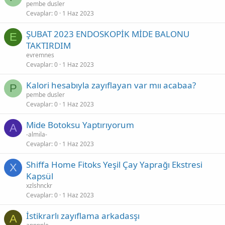
pembe dusler
Cevaplar
0
1 Haz 2023
ŞUBAT 2023 ENDOSKOPİK MİDE BALONU
E
TAKTIRDIM
evremnes
Cevaplar
0
1 Haz 2023
Kalori hesabıyla zayıflayan var mıı acabaa?
P
pembe dusler
Cevaplar
0
1 Haz 2023
Mide Botoksu Yaptırıyorum
A
-almila-
Cevaplar
0
1 Haz 2023
Shiffa Home Fitoks Yeşil Çay Yaprağı Ekstresi
X
Kapsül
xzlshnckr
Cevaplar
0
1 Haz 2023
İstikrarlı zayıflama arkadasşı
A