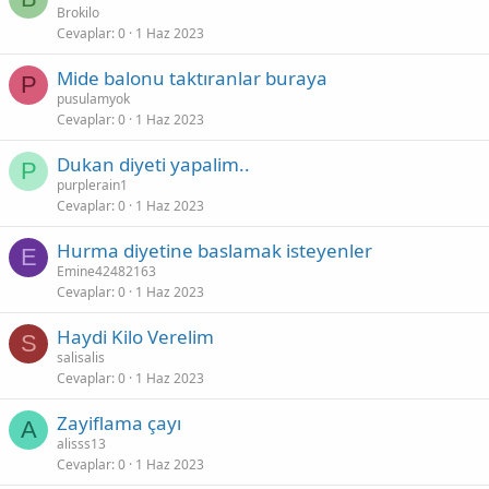
Brokilo
Cevaplar
0
1 Haz 2023
Mide balonu taktıranlar buraya
P
pusulamyok
Cevaplar
0
1 Haz 2023
Dukan diyeti yapalim..
P
purplerain1
Cevaplar
0
1 Haz 2023
Hurma diyetine baslamak isteyenler
E
Emine42482163
Cevaplar
0
1 Haz 2023
Haydi Kilo Verelim
S
salisalis
Cevaplar
0
1 Haz 2023
Zayiflama çayı
A
alisss13
Cevaplar
0
1 Haz 2023