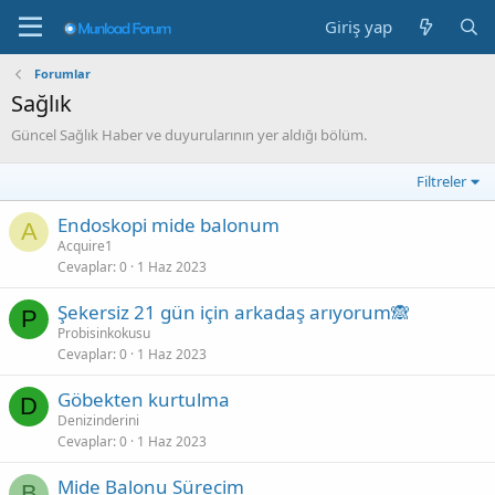
Giriş yap
Forumlar
Sağlık
Güncel Sağlık Haber ve duyurularının yer aldığı bölüm.
Filtreler
Endoskopi mide balonum
A
Acquire1
Cevaplar
0
1 Haz 2023
Şekersiz 21 gün için arkadaş arıyorum🙈
P
Probisinkokusu
Cevaplar
0
1 Haz 2023
Göbekten kurtulma
D
Denizinderini
Cevaplar
0
1 Haz 2023
Mide Balonu Sürecim
B