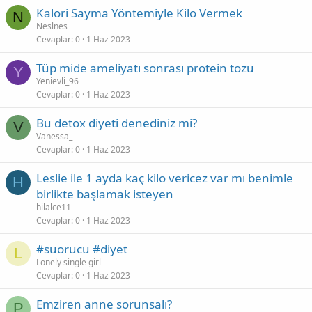
Kalori Sayma Yöntemiyle Kilo Vermek
N
Neslnes
Cevaplar
0
1 Haz 2023
Tüp mide ameliyatı sonrası protein tozu
Y
Yenievli_96
Cevaplar
0
1 Haz 2023
Bu detox diyeti denediniz mi?
V
Vanessa_
Cevaplar
0
1 Haz 2023
Leslie ile 1 ayda kaç kilo vericez var mı benimle
H
birlikte başlamak isteyen
hilalce11
Cevaplar
0
1 Haz 2023
#suorucu #diyet
L
Lonely single girl
Cevaplar
0
1 Haz 2023
Emziren anne sorunsalı?
P