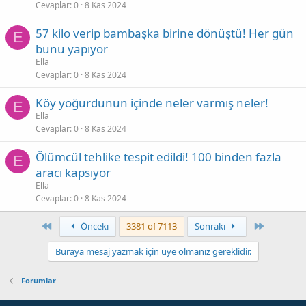
Cevaplar
0
8 Kas 2024
57 kilo verip bambaşka birine dönüştü! Her gün
E
bunu yapıyor
Ella
Cevaplar
0
8 Kas 2024
Köy yoğurdunun içinde neler varmış neler!
E
Ella
Cevaplar
0
8 Kas 2024
Ölümcül tehlike tespit edildi! 100 binden fazla
E
aracı kapsıyor
Ella
Cevaplar
0
8 Kas 2024
First
Son
Önceki
3381 of 7113
Sonraki
Buraya mesaj yazmak için üye olmanız gereklidir.
Forumlar