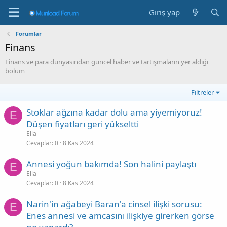
Giriş yap
Forumlar
Finans
Finans ve para dünyasından güncel haber ve tartışmaların yer aldığı
bölüm
Filtreler
Stoklar ağzına kadar dolu ama yiyemiyoruz!
E
Düşen fiyatları geri yükseltti
Ella
Cevaplar
0
8 Kas 2024
Annesi yoğun bakımda! Son halini paylaştı
E
Ella
Cevaplar
0
8 Kas 2024
Narin'in ağabeyi Baran'a cinsel ilişki sorusu:
E
Enes annesi ve amcasını ilişkiye girerken görse