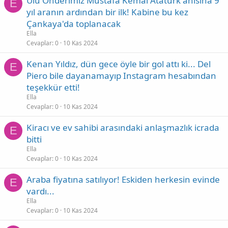
Ulu Önderimiz Mustafa Kemal Atatürk anısına 9
E
yıl aranın ardından bir ilk! Kabine bu kez
Çankaya'da toplanacak
Ella
Cevaplar
0
10 Kas 2024
Kenan Yıldız, dün gece öyle bir gol attı ki... Del
E
Piero bile dayanamayıp Instagram hesabından
teşekkür etti!
Ella
Cevaplar
0
10 Kas 2024
Kiracı ve ev sahibi arasındaki anlaşmazlık icrada
E
bitti
Ella
Cevaplar
0
10 Kas 2024
Araba fiyatına satılıyor! Eskiden herkesin evinde
E
vardı...
Ella
Cevaplar
0
10 Kas 2024