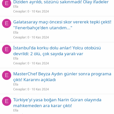
Diziden ayrıldı, sözünü sakınmadı! Olay ifadeler
E
Ella
Cevaplar
0
10 Kas 2024
Galatasaray maçı öncesi skor vererek tepki çekti!
E
''Fenerbahçe'den utandım..."
Ella
Cevaplar
0
10 Kas 2024
İstanbul'da korku dolu anlar! Yolcu otobüsü
E
devrildi: 2 ölü, çok sayıda yaralı var
Ella
Cevaplar
0
10 Kas 2024
MasterChef Beyza Aydın günler sonra programa
E
çıktı! Kararını açıkladı
Ella
Cevaplar
0
10 Kas 2024
Türkiye'yi yasa boğan Narin Güran olayında
E
mahkemeden ara karar çıktı!
Ella