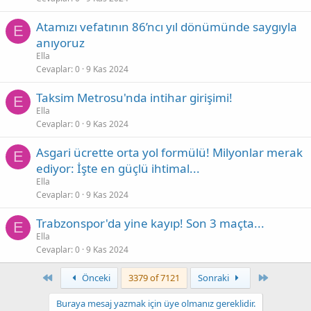
Atamızı vefatının 86’ncı yıl dönümünde saygıyla
E
anıyoruz
Ella
Cevaplar
0
9 Kas 2024
Taksim Metrosu'nda intihar girişimi!
E
Ella
Cevaplar
0
9 Kas 2024
Asgari ücrette orta yol formülü! Milyonlar merak
E
ediyor: İşte en güçlü ihtimal...
Ella
Cevaplar
0
9 Kas 2024
Trabzonspor'da yine kayıp! Son 3 maçta...
E
Ella
Cevaplar
0
9 Kas 2024
First
Son
Önceki
3379 of 7121
Sonraki
Buraya mesaj yazmak için üye olmanız gereklidir.