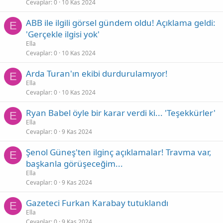
Cevaplar
0
10 Kas 2024
ABB ile ilgili görsel gündem oldu! Açıklama geldi:
E
'Gerçekle ilgisi yok'
Ella
Cevaplar
0
10 Kas 2024
Arda Turan'ın ekibi durdurulamıyor!
E
Ella
Cevaplar
0
10 Kas 2024
Ryan Babel öyle bir karar verdi ki... 'Teşekkürler'
E
Ella
Cevaplar
0
9 Kas 2024
Şenol Güneş'ten ilginç açıklamalar! Travma var,
E
başkanla görüşeceğim...
Ella
Cevaplar
0
9 Kas 2024
Gazeteci Furkan Karabay tutuklandı
E
Ella
Cevaplar
0
9 Kas 2024