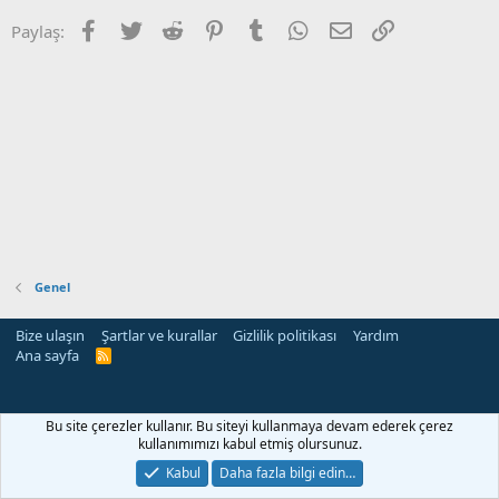
Facebook
Twitter
Reddit
Pinterest
Tumblr
WhatsApp
E-posta
Link
Paylaş:
Genel
Bize ulaşın
Şartlar ve kurallar
Gizlilik politikası
Yardım
Ana sayfa
R
S
S
Bu site çerezler kullanır. Bu siteyi kullanmaya devam ederek çerez
kullanımımızı kabul etmiş olursunuz.
Kabul
Daha fazla bilgi edin…