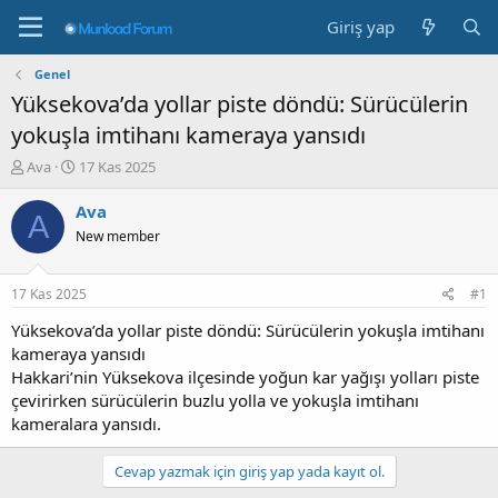
Giriş yap
Genel
Yüksekova’da yollar piste döndü: Sürücülerin
yokuşla imtihanı kameraya yansıdı
K
B
Ava
17 Kas 2025
o
a
n
ş
Ava
A
b
l
New member
u
a
y
n
u
g
17 Kas 2025
#1
b
ı
a
ç
Yüksekova’da yollar piste döndü: Sürücülerin yokuşla imtihanı
ş
t
kameraya yansıdı
l
a
Hakkari’nin Yüksekova ilçesinde yoğun kar yağışı yolları piste
a
r
çevirirken sürücülerin buzlu yolla ve yokuşla imtihanı
t
i
kameralara yansıdı.
a
h
n
i
Cevap yazmak için giriş yap yada kayıt ol.