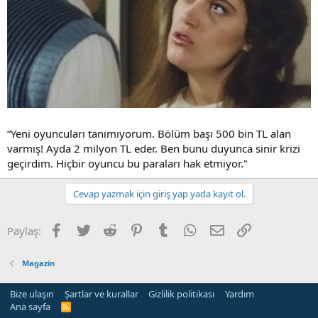
“Yeni oyuncuları tanımıyorum. Bölüm başı 500 bin TL alan
varmış! Ayda 2 milyon TL eder. Ben bunu duyunca sinir krizi
geçirdim. Hiçbir oyuncu bu paraları hak etmiyor."
Cevap yazmak için giriş yap yada kayıt ol.
Facebook
Twitter
Reddit
Pinterest
Tumblr
WhatsApp
E-posta
Link
Paylaş:
Magazin
Bize ulaşın
Şartlar ve kurallar
Gizlilik politikası
Yardım
Ana sayfa
R
S