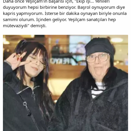
Daha önce Yeşilçam'ın başarısı için, "Ekip işi... Yenileri
duyuyorum hepsi birbirine benziyor. Başrol oynuyorum diye
kapris yapmıyorum. İsterse bir dakika oynayan biriyle onunla
samimi olurum. İçinden geliyor. Yeşilçam sanatçıları hep
mütevaziydi" demişti.