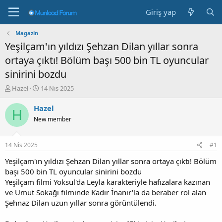
Giriş yap
Magazin
Yeşilçam'ın yıldızı Şehzan Dilan yıllar sonra
ortaya çıktı! Bölüm başı 500 bin TL oyuncular
sinirini bozdu
K
B
Hazel
14 Nis 2025
o
a
n
ş
Hazel
H
b
l
New member
u
a
y
n
u
g
14 Nis 2025
#1
b
ı
a
ç
Yeşilçam'ın yıldızı Şehzan Dilan yıllar sonra ortaya çıktı! Bölüm
ş
t
başı 500 bin TL oyuncular sinirini bozdu
l
a
Yeşilçam filmi Yoksul'da Leyla karakteriyle hafızalara kazınan
a
r
ve Umut Sokağı filminde Kadir İnanır'la da beraber rol alan
t
i
Şehnaz Dilan uzun yıllar sonra görüntülendi.
a
h
n
i