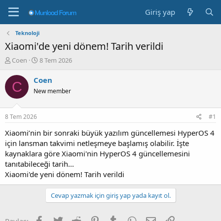
Giriş yap
Teknoloji
Xiaomi'de yeni dönem! Tarih verildi
K
B
Coen
8 Tem 2026
o
a
n
ş
Coen
C
b
l
New member
u
a
y
n
u
g
8 Tem 2026
#1
b
ı
a
ç
Xiaomi’nin bir sonraki büyük yazılım güncellemesi HyperOS 4
ş
t
için lansman takvimi netleşmeye başlamış olabilir. İşte
l
a
kaynaklara göre Xiaomi'nin HyperOS 4 güncellemesini
a
r
tanıtabileceği tarih...
t
i
Xiaomi'de yeni dönem! Tarih verildi
a
h
n
i
Cevap yazmak için giriş yap yada kayıt ol.
Facebook
Twitter
Reddit
Pinterest
Tumblr
WhatsApp
E-posta
Link
Paylaş: