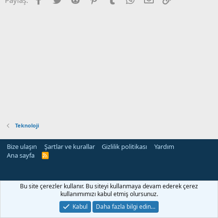
Teknoloji
Bize ulaşın
Şartlar ve kurallar
Gizlilik politikası
Yardım
Ana sayfa
R
S
S
Bu site çerezler kullanır. Bu siteyi kullanmaya devam ederek çerez
kullanımımızı kabul etmiş olursunuz.
Kabul
Daha fazla bilgi edin…