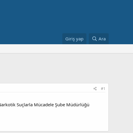
Giriş yap
Ara
#1
 Narkotik Suçlarla Mücadele Şube Müdürlüğü