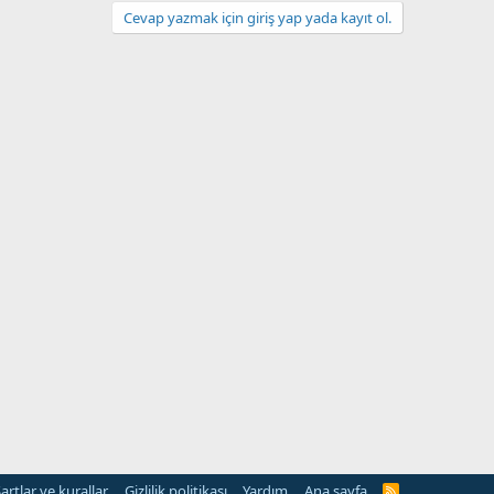
Cevap yazmak için giriş yap yada kayıt ol.
artlar ve kurallar
Gizlilik politikası
Yardım
Ana sayfa
R