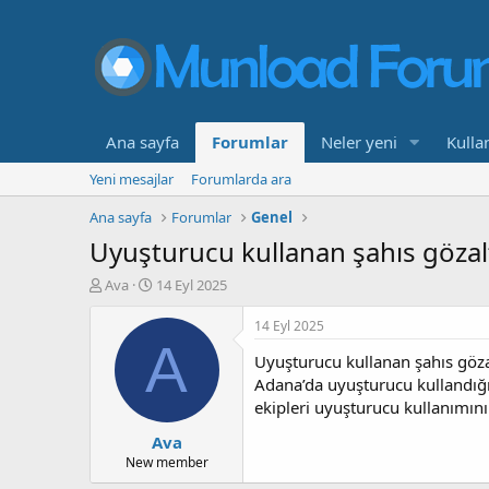
Ana sayfa
Forumlar
Neler yeni
Kullan
Yeni mesajlar
Forumlarda ara
Ana sayfa
Forumlar
Genel
Uyuşturucu kullanan şahıs gözalt
K
B
Ava
14 Eyl 2025
o
a
n
ş
14 Eyl 2025
b
l
A
Uyuşturucu kullanan şahıs gözal
u
a
y
n
Adana’da uyuşturucu kullandığ
u
g
ekipleri uyuşturucu kullanımını
b
ı
Ava
a
ç
ş
t
New member
l
a