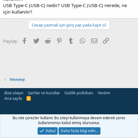
USB Type-C (USB-C) nedir? USB Type-C (USB-C) nerede, ne
için kullanılır?
Cevap yazmak için giriş yap yada kayıt ol.
Facebook
Twitter
Reddit
Pinterest
Tumblr
WhatsApp
E-posta
Link
Paylaş:
Teknoloji
Bize ulaşın
Şartlar ve kurallar
Gizlilik politikası
Yardım
Ana sayfa
R
S
S
Bu site çerezler kullanır. Bu siteyi kullanmaya devam ederek çerez
kullanımımızı kabul etmiş olursunuz.
Kabul
Daha fazla bilgi edin…