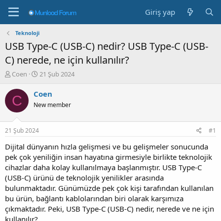
Giriş yap
Teknoloji
USB Type-C (USB-C) nedir? USB Type-C (USB-
C) nerede, ne için kullanılır?
K
B
Coen
21 Şub 2024
o
a
n
ş
Coen
C
b
l
New member
u
a
y
n
u
g
21 Şub 2024
#1
b
ı
a
ç
Dijital dünyanın hızla gelişmesi ve bu gelişmeler sonucunda
ş
t
pek çok yeniliğin insan hayatına girmesiyle birlikte teknolojik
l
a
cihazlar daha kolay kullanılmaya başlanmıştır. USB Type-C
a
r
(USB-C) ürünü de teknolojik yenilikler arasında
t
i
bulunmaktadır. Günümüzde pek çok kişi tarafından kullanılan
a
h
bu ürün, bağlantı kablolarından biri olarak karşımıza
n
i
çıkmaktadır. Peki, USB Type-C (USB-C) nedir, nerede ve ne için
kullanılır?