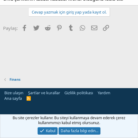
Cevap yazmak için giriş yap yada kayıt ol.
Facebook
Twitter
Reddit
Pinterest
Tumblr
WhatsApp
E-posta
Link
Paylaş:
Finans
Bize ulaşın
Şartlar ve kurallar
Gizlilik politikası
Yardım
Ana sayfa
R
S
S
Bu site çerezler kullanır. Bu siteyi kullanmaya devam ederek çerez
kullanımımızı kabul etmiş olursunuz.
Kabul
Daha fazla bilgi edin…