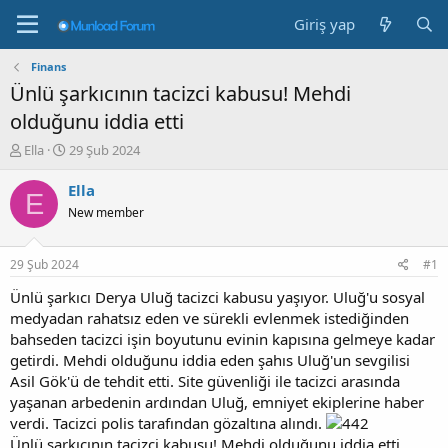
Giriş yap
Finans
Ünlü şarkıcının tacizci kabusu! Mehdi
olduğunu iddia etti
K
B
Ella
29 Şub 2024
o
a
n
ş
Ella
E
b
l
New member
u
a
y
n
u
g
29 Şub 2024
#1
b
ı
a
ç
Ünlü şarkıcı Derya Uluğ tacizci kabusu yaşıyor. Uluğ'u sosyal
ş
t
medyadan rahatsız eden ve sürekli evlenmek istediğinden
l
a
bahseden tacizci işin boyutunu evinin kapısına gelmeye kadar
a
r
getirdi. Mehdi olduğunu iddia eden şahıs Uluğ'un sevgilisi
t
i
Asil Gök'ü de tehdit etti. Site güvenliği ile tacizci arasında
a
h
yaşanan arbedenin ardından Uluğ, emniyet ekiplerine haber
n
i
verdi. Tacizci polis tarafından gözaltına alındı.
Ünlü şarkıcının tacizci kabusu! Mehdi olduğunu iddia etti