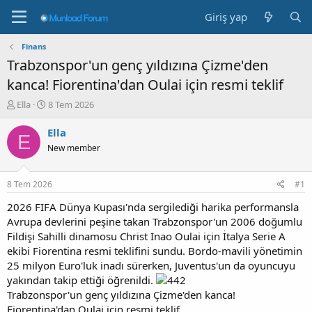
Giriş yap
Finans
Trabzonspor'un genç yıldızına Çizme'den
kanca! Fiorentina'dan Oulai için resmi teklif
K
B
Ella
8 Tem 2026
o
a
n
ş
Ella
E
b
l
New member
u
a
y
n
u
g
8 Tem 2026
#1
b
ı
a
ç
2026 FIFA Dünya Kupası'nda sergilediği harika performansla
ş
t
Avrupa devlerini peşine takan Trabzonspor'un 2006 doğumlu
l
a
Fildişi Sahilli dinamosu Christ Inao Oulai için İtalya Serie A
a
r
ekibi Fiorentina resmi teklifini sundu. Bordo-mavili yönetimin
t
i
25 milyon Euro'luk inadı sürerken, Juventus'un da oyuncuyu
a
h
yakından takip ettiği öğrenildi.
n
i
Trabzonspor'un genç yıldızına Çizme'den kanca!
Fiorentina'dan Oulai için resmi teklif