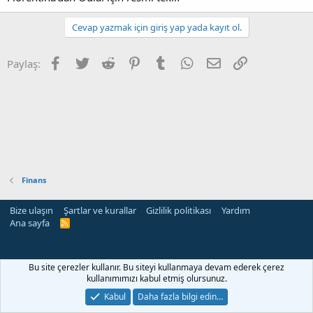
Cevap yazmak için giriş yap yada kayıt ol.
Facebook
Twitter
Reddit
Pinterest
Tumblr
WhatsApp
E-posta
Link
Paylaş:
Finans
Bize ulaşın
Şartlar ve kurallar
Gizlilik politikası
Yardım
Ana sayfa
R
S
S
eri
Bu site çerezler kullanır. Bu siteyi kullanmaya devam ederek çerez
kullanımımızı kabul etmiş olursunuz.
Kabul
Daha fazla bilgi edin…