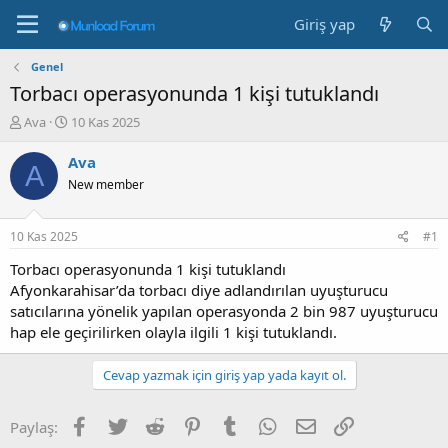
Giriş yap
Genel
Torbacı operasyonunda 1 kişi tutuklandı
K
B
Ava
10 Kas 2025
o
a
n
ş
Ava
A
b
l
New member
u
a
y
n
u
g
10 Kas 2025
#1
b
ı
a
ç
Torbacı operasyonunda 1 kişi tutuklandı
ş
t
Afyonkarahisar’da torbacı diye adlandırılan uyuşturucu
l
a
satıcılarına yönelik yapılan operasyonda 2 bin 987 uyuşturucu
a
r
hap ele geçirilirken olayla ilgili 1 kişi tutuklandı.
t
i
a
h
n
i
Cevap yazmak için giriş yap yada kayıt ol.
Facebook
Twitter
Reddit
Pinterest
Tumblr
WhatsApp
E-posta
Link
Paylaş: