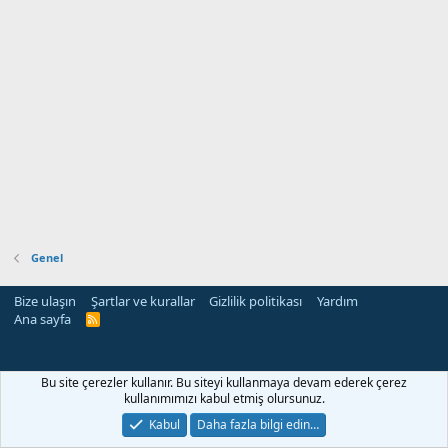
Genel
Bize ulaşın
Şartlar ve kurallar
Gizlilik politikası
Yardım
Ana sayfa
R
S
S
Bu site çerezler kullanır. Bu siteyi kullanmaya devam ederek çerez
kullanımımızı kabul etmiş olursunuz.
Kabul
Daha fazla bilgi edin…