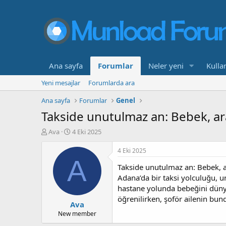
Ana sayfa
Forumlar
Neler yeni
Kullan
Yeni mesajlar
Forumlarda ara
Ana sayfa
Forumlar
Genel
Takside unutulmaz an: Bebek, ara
K
B
Ava
4 Eki 2025
o
a
n
ş
4 Eki 2025
b
l
A
Takside unutulmaz an: Bebek, a
u
a
y
n
Adana’da bir taksi yolculuğu, 
u
g
hastane yolunda bebeğini dünya
b
ı
öğrenilirken, şoför ailenin bun
Ava
a
ç
ş
t
New member
l
a