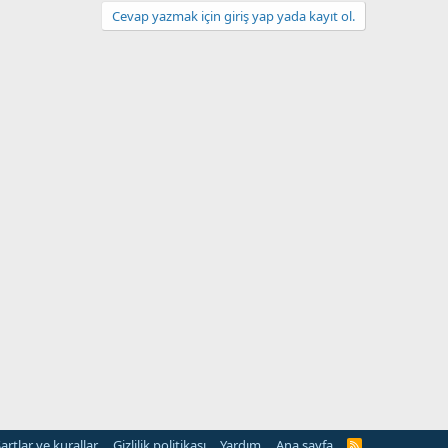
Cevap yazmak için giriş yap yada kayıt ol.
artlar ve kurallar
Gizlilik politikası
Yardım
Ana sayfa
R