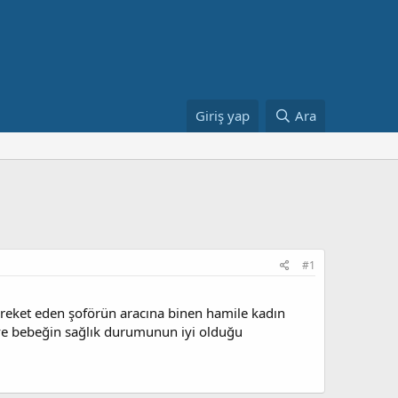
Giriş yap
Ara
#1
areket eden şoförün aracına binen hamile kadın
 ve bebeğin sağlık durumunun iyi olduğu