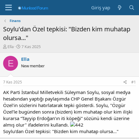
Giriş yap
Finans
Soylu'dan Özel tepkisi: "Bizden kim muhatap
olursa..."
K
B
Ella
7 Kas 2025
o
a
n
ş
Ella
E
b
l
New member
u
a
y
n
u
g
7 Kas 2025
#1
b
ı
a
ç
AK Parti İstanbul Milletvekili Süleyman Soylu, sosyal medya
ş
t
hesabından yaptığı paylaşımda CHP Genel Bşakanı Özgür
l
a
Özel'in sözlerini hatırlatarak tepki gösterdi. Soylu, "Özgür
a
r
Özel’le bugünden sonra (bizden) kim muhatap olur kim ilişki
t
i
kurarsa “Tayyip Erdoğan’ın iti köpeği” sözünü kendi üzerine
a
h
almış olur" ifadelerini kullandı.
n
i
Soylu'dan Özel tepkisi: "Bizden kim muhatap olursa..."