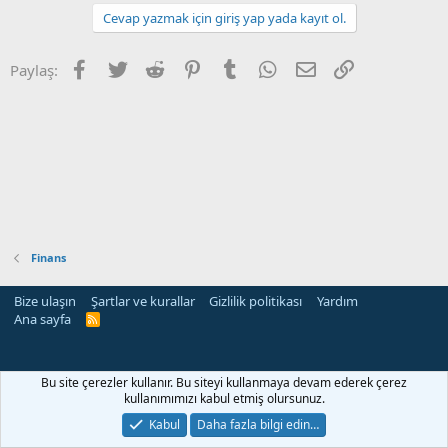
Cevap yazmak için giriş yap yada kayıt ol.
Facebook
Twitter
Reddit
Pinterest
Tumblr
WhatsApp
E-posta
Link
Paylaş:
Finans
Bize ulaşın
Şartlar ve kurallar
Gizlilik politikası
Yardım
Ana sayfa
R
S
S
rehber siteleri
Bu site çerezler kullanır. Bu siteyi kullanmaya devam ederek çerez
kullanımımızı kabul etmiş olursunuz.
Kabul
Daha fazla bilgi edin…