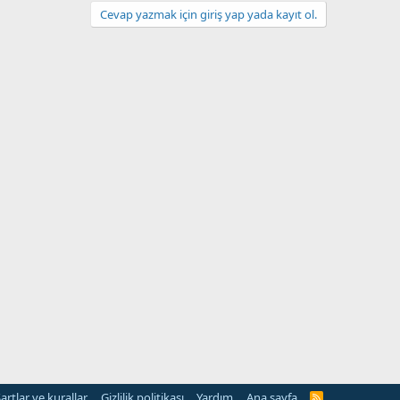
Cevap yazmak için giriş yap yada kayıt ol.
artlar ve kurallar
Gizlilik politikası
Yardım
Ana sayfa
R