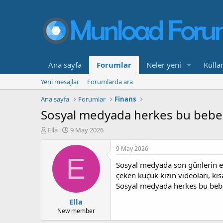
Ana sayfa
Forumlar
Neler yeni
Kullan
Yeni mesajlar
Forumlarda ara
Ana sayfa
Forumlar
Finans
Sosyal medyada herkes bu bebeği
K
B
Ella
9 May 2026
o
a
n
ş
9 May 2026
b
l
E
Sosyal medyada son günlerin en 
u
a
y
n
çeken küçük kızın videoları, kı
u
g
Sosyal medyada herkes bu bebeğ
b
ı
Ella
a
ç
ş
t
New member
l
a