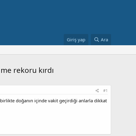
Giriş yap
Ara
nme rekoru kırdı
#1
rlikte doğanın içinde vakit geçirdiği anlarla dikkat