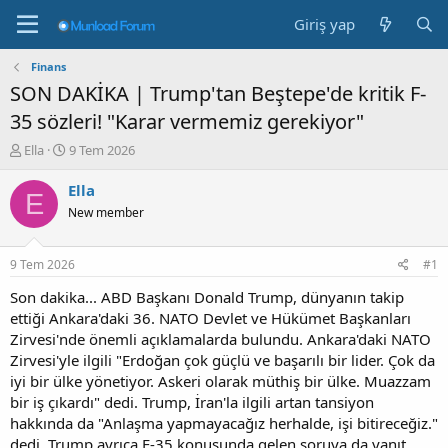
Giriş yap
Finans
SON DAKİKA | Trump'tan Beştepe'de kritik F-
35 sözleri! "Karar vermemiz gerekiyor"
K
B
Ella
9 Tem 2026
o
a
n
ş
Ella
E
b
l
New member
u
a
y
n
u
g
9 Tem 2026
#1
b
ı
a
ç
Son dakika... ABD Başkanı Donald Trump, dünyanın takip
ş
t
ettiği Ankara'daki 36. NATO Devlet ve Hükümet Başkanları
l
a
Zirvesi'nde önemli açıklamalarda bulundu. Ankara'daki NATO
a
r
Zirvesi'yle ilgili "Erdoğan çok güçlü ve başarılı bir lider. Çok da
t
i
iyi bir ülke yönetiyor. Askeri olarak müthiş bir ülke. Muazzam
a
h
bir iş çıkardı" dedi. Trump, İran'la ilgili artan tansiyon
n
i
hakkında da "Anlaşma yapmayacağız herhalde, işi bitireceğiz."
dedi. Trump ayrıca F-35 konusunda gelen soruya da yanıt