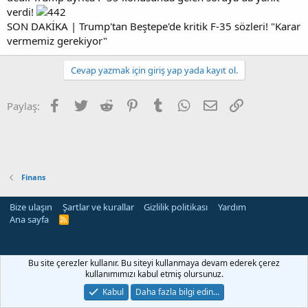
verdi!
SON DAKİKA | Trump'tan Beştepe'de kritik F-35 sözleri! "Karar
vermemiz gerekiyor"
Cevap yazmak için giriş yap yada kayıt ol.
Facebook
Twitter
Reddit
Pinterest
Tumblr
WhatsApp
E-posta
Link
Paylaş:
Finans
Bize ulaşın
Şartlar ve kurallar
Gizlilik politikası
Yardım
Ana sayfa
R
S
S
rehber siteleri
Bu site çerezler kullanır. Bu siteyi kullanmaya devam ederek çerez
kullanımımızı kabul etmiş olursunuz.
Kabul
Daha fazla bilgi edin…