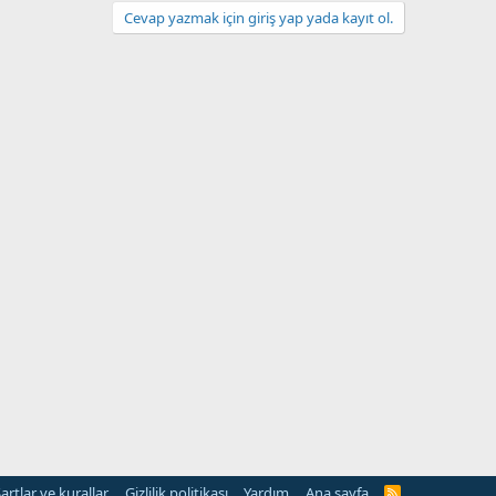
Cevap yazmak için giriş yap yada kayıt ol.
artlar ve kurallar
Gizlilik politikası
Yardım
Ana sayfa
R