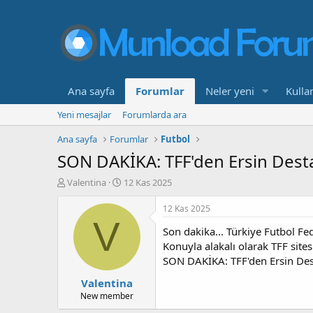
Ana sayfa
Forumlar
Neler yeni
Kullan
Yeni mesajlar
Forumlarda ara
Ana sayfa
Forumlar
Futbol
SON DAKİKA: TFF'den Ersin Destano
K
B
Valentina
12 Kas 2025
o
a
n
ş
12 Kas 2025
b
l
V
Son dakika... Türkiye Futbol Fe
u
a
y
n
Konuyla alakalı olarak TFF sites
u
g
SON DAKİKA: TFF'den Ersin Desta
b
ı
Valentina
a
ç
ş
t
New member
l
a