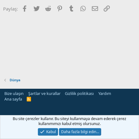
Facebook
Twitter
Reddit
Pinterest
Tumblr
WhatsApp
E-posta
Link
Paylaş:
Dünya
Bize ulaşın
Şartlar ve kurallar
Gizlilik politikası
Yardım
Ana sayfa
R
S
S
Bu site çerezler kullanır. Bu siteyi kullanmaya devam ederek çerez
kullanımımızı kabul etmiş olursunuz.
Kabul
Daha fazla bilgi edin…