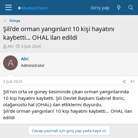
Giriş yap
Dünya
Şili’de orman yangınları! 10 kişi hayatını
kaybetti... OHAL ilan edildi
K
B
Abi
3 Şub 2024
o
a
n
ş
Abi
A
b
l
Administrator
u
a
y
n
u
g
3 Şub 2024
#1
b
ı
a
ç
Şili’nin orta ve güney kesiminde çıkan orman yangınlarında
ş
t
10 kişi hayatını kaybetti. Şili Devlet Başkanı Gabriel Boric,
l
a
olağanüstü hal (OHAL) ilan ettiklerini duyurdu.
a
r
Şili’de orman yangınları! 10 kişi hayatını kaybetti... OHAL ilan
t
i
edildi
a
h
n
i
Cevap yazmak için giriş yap yada kayıt ol.