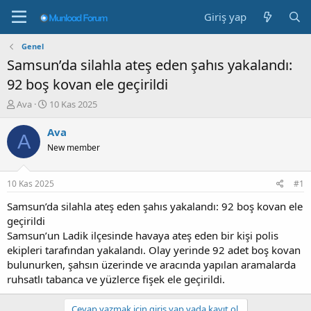
Giriş yap
Genel
Samsun’da silahla ateş eden şahıs yakalandı:
92 boş kovan ele geçirildi
K
B
Ava
10 Kas 2025
o
a
n
ş
Ava
A
b
l
New member
u
a
y
n
u
g
10 Kas 2025
#1
b
ı
a
ç
Samsun’da silahla ateş eden şahıs yakalandı: 92 boş kovan ele
ş
t
geçirildi
l
a
Samsun’un Ladik ilçesinde havaya ateş eden bir kişi polis
a
r
ekipleri tarafından yakalandı. Olay yerinde 92 adet boş kovan
t
i
bulunurken, şahsın üzerinde ve aracında yapılan aramalarda
a
h
ruhsatlı tabanca ve yüzlerce fişek ele geçirildi.
n
i
Cevap yazmak için giriş yap yada kayıt ol.