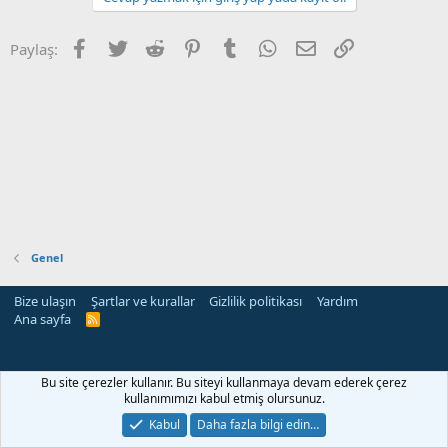
Facebook
Twitter
Reddit
Pinterest
Tumblr
WhatsApp
E-posta
Link
Paylaş:
Genel
Bize ulaşın
Şartlar ve kurallar
Gizlilik politikası
Yardım
Ana sayfa
R
S
S
Bu site çerezler kullanır. Bu siteyi kullanmaya devam ederek çerez
kullanımımızı kabul etmiş olursunuz.
Kabul
Daha fazla bilgi edin…