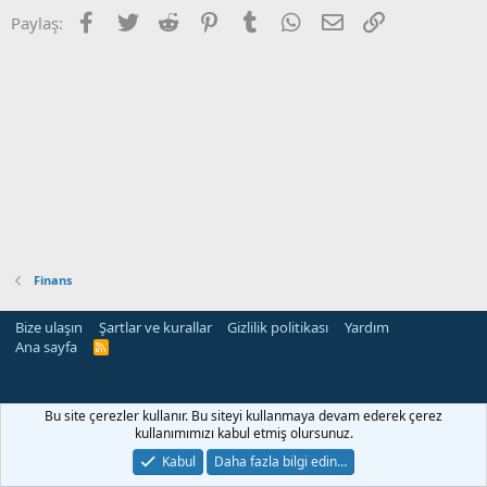
Facebook
Twitter
Reddit
Pinterest
Tumblr
WhatsApp
E-posta
Link
Paylaş:
Finans
Bize ulaşın
Şartlar ve kurallar
Gizlilik politikası
Yardım
Ana sayfa
R
S
S
ri
Bu site çerezler kullanır. Bu siteyi kullanmaya devam ederek çerez
kullanımımızı kabul etmiş olursunuz.
Kabul
Daha fazla bilgi edin…