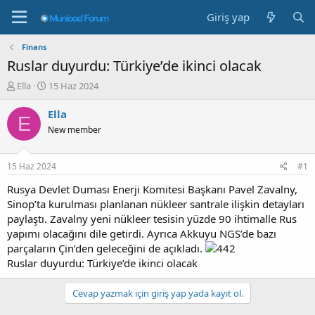
Giriş yap
Finans
Ruslar duyurdu: Türkiye’de ikinci olacak
K
B
Ella
15 Haz 2024
o
a
n
ş
Ella
E
b
l
New member
u
a
y
n
u
g
15 Haz 2024
#1
b
ı
a
ç
Rusya Devlet Duması Enerji Komitesi Başkanı Pavel Zavalny,
ş
t
Sinop’ta kurulması planlanan nükleer santrale ilişkin detayları
l
a
paylaştı. Zavalny yeni nükleer tesisin yüzde 90 ihtimalle Rus
a
r
yapımı olacağını dile getirdi. Ayrıca Akkuyu NGS’de bazı
t
i
parçaların Çin’den geleceğini de açıkladı.
a
h
Ruslar duyurdu: Türkiye’de ikinci olacak
n
i
Cevap yazmak için giriş yap yada kayıt ol.