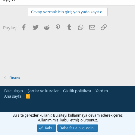
Cevap yazmak için giriş yap yada kayıt ol.
Facebook
Twitter
Reddit
Pinterest
Tumblr
WhatsApp
E-posta
Link
Paylaş:
Finans
Bize ulaşın
Şartlar ve kurallar
Gizlilik politikası
Yardım
Ana sayfa
R
S
S
Bu site çerezler kullanır. Bu siteyi kullanmaya devam ederek çerez
kullanımımızı kabul etmiş olursunuz.
Kabul
Daha fazla bilgi edin…