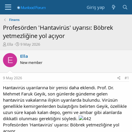
Giriş yap
Finans
Profesörden 'Hantavirüs' uyarısı: Böbrek
yetmezliğine yol açıyor
K
B
Ella
9 May 2026
o
a
n
ş
Ella
E
b
l
New member
u
a
y
n
u
g
9 May 2026
#1
b
ı
a
ç
Hantavirüs uyarılarına bir yenisi daha eklendi. Prof. Dr.
ş
t
Mehmet Faruk Geyik, son günlerde gündeme gelen
l
a
hantavirüs vakalarına ilişkin uyarılarda bulundu. Virüsün
a
r
genellikle kemirgenlerden bulaştığını belirten Geyik, özellikle
t
i
uzun süre kapalı kalan depo, gemi ve ambar gibi alanlarda
a
h
dikkatli olunması gerektiğini söyledi.
n
i
Profesörden 'Hantavirüs' uyarısı: Böbrek yetmezliğine yol
açıyor