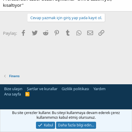
kısaltıyor"
Cevap yazmak için giriş yap yada kayıt ol.
Facebook
Twitter
Reddit
Pinterest
Tumblr
WhatsApp
E-posta
Link
Paylaş:
Finans
Bize ulaşın
Şartlar ve kurallar
Gizlilik politikası
Yardım
Ana sayfa
R
S
S
Bu site çerezler kullanır. Bu siteyi kullanmaya devam ederek çerez
kullanımımızı kabul etmiş olursunuz.
Kabul
Daha fazla bilgi edin…