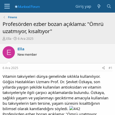
Giriş yap
Finans
Profesörden ezber bozan açıklama: "Ömrü
uzatmıyor, kısaltıyor"
K
B
Ella
6 Ara 2025
o
a
n
ş
Ella
E
b
l
New member
u
a
y
n
u
g
6 Ara 2025
#1
b
ı
a
ç
Vitamin takviyeleri dünya genelinde sıklıkla kullanılıyor.
ş
t
Göğüs Hastalıkları Uzmanı Prof. Dr. Şevket Özkaya, son
l
a
yıllarda yaygın şekilde kullanılan antioksidan ve vitamin
a
r
takviyeleriyle ilgili çarpıcı açıklamalarda bulundu. Özkaya,
t
i
sağlıklı yaşam ve yaşlanmayı geciktirme amacıyla kullanılan
a
h
bu takviyelerin tam tersine, yaşam süresini kısalttığının
n
i
bilimsel olarak kanıtlandığını söyledi.
Profesörden ezber bozan açıklama: "Ömrü uzatmıyor,