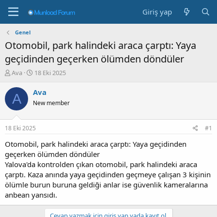
Giriş yap
Genel
Otomobil, park halindeki araca çarptı: Yaya
geçidinden geçerken ölümden döndüler
K
B
Ava
18 Eki 2025
o
a
n
ş
Ava
A
b
l
New member
u
a
y
n
u
g
18 Eki 2025
#1
b
ı
a
ç
Otomobil, park halindeki araca çarptı: Yaya geçidinden
ş
t
geçerken ölümden döndüler
l
a
Yalova'da kontrolden çıkan otomobil, park halindeki araca
a
r
çarptı. Kaza anında yaya geçidinden geçmeye çalışan 3 kişinin
t
i
ölümle burun buruna geldiği anlar ise güvenlik kameralarına
a
h
anbean yansıdı.
n
i
Cevap yazmak için giriş yap yada kayıt ol.