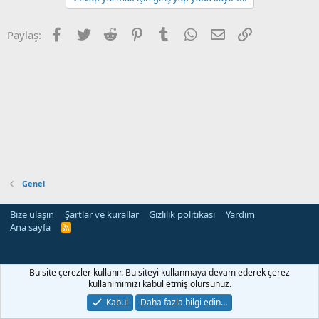
Facebook
Twitter
Reddit
Pinterest
Tumblr
WhatsApp
E-posta
Link
Paylaş:
Genel
Bize ulaşın
Şartlar ve kurallar
Gizlilik politikası
Yardım
Ana sayfa
R
S
S
Bu site çerezler kullanır. Bu siteyi kullanmaya devam ederek çerez
kullanımımızı kabul etmiş olursunuz.
Kabul
Daha fazla bilgi edin…