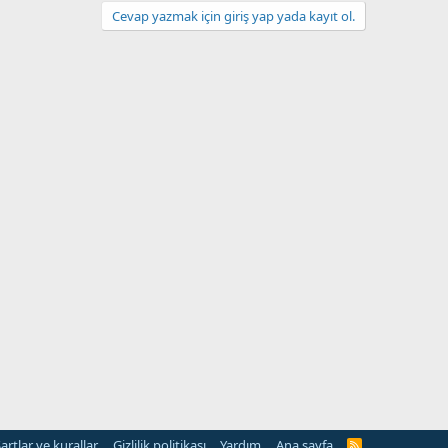
Cevap yazmak için giriş yap yada kayıt ol.
artlar ve kurallar
Gizlilik politikası
Yardım
Ana sayfa
R