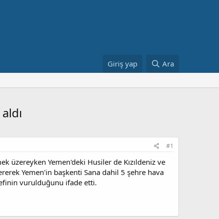
Giriş yap
Ara
aldı
#1
mek üzereyken Yemen'deki Husiler de Kızıldeniz ve
stererek Yemen'in başkenti Sana dahil 5 şehre hava
finin vurulduğunu ifade etti.