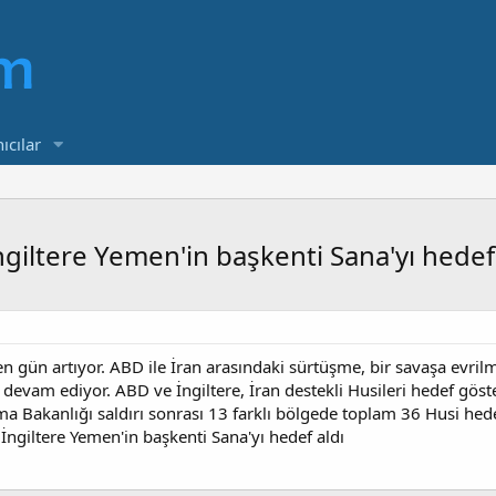
ıcılar
giltere Yemen'in başkenti Sana'yı hedef 
n gün artıyor. ABD ile İran arasındaki sürtüşme, bir savaşa evril
a devam ediyor. ABD ve İngiltere, İran destekli Husileri hedef gö
a Bakanlığı saldırı sonrası 13 farklı bölgede toplam 36 Husi hede
ngiltere Yemen'in başkenti Sana'yı hedef aldı