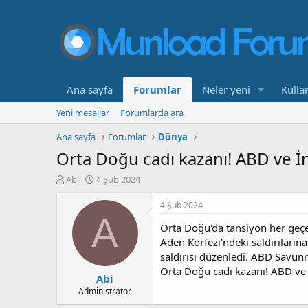
Ana sayfa
Forumlar
Neler yeni
Kullan
Yeni mesajlar
Forumlarda ara
Ana sayfa
Forumlar
Dünya
Orta Doğu cadı kazanı! ABD ve İn
K
B
Abi
4 Şub 2024
o
a
n
ş
4 Şub 2024
b
l
A
Orta Doğu'da tansiyon her geçe
u
a
y
n
Aden Körfezi'ndeki saldırıların
u
g
saldırısı düzenledi. ABD Savunm
b
ı
Orta Doğu cadı kazanı! ABD ve İ
Abi
a
ç
ş
t
Administrator
l
a