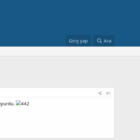
Giriş yap
Ara
#1
duyurdu.