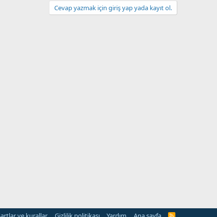
Cevap yazmak için giriş yap yada kayıt ol.
artlar ve kurallar
Gizlilik politikası
Yardım
Ana sayfa
R