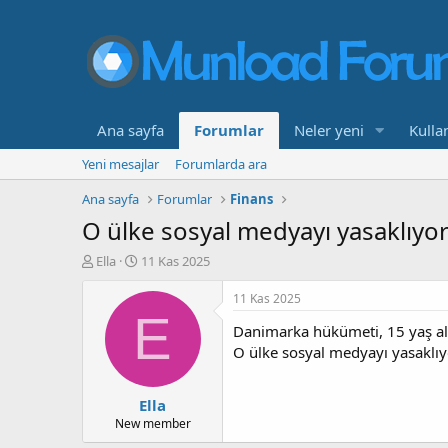
Ana sayfa
Forumlar
Neler yeni
Kullan
Yeni mesajlar
Forumlarda ara
Ana sayfa
Forumlar
Finans
O ülke sosyal medyayı yasaklıyor! Y
K
B
Ella
11 Kas 2025
o
a
n
ş
11 Kas 2025
b
l
E
Danimarka hükümeti, 15 yaş alt
u
a
y
n
O ülke sosyal medyayı yasaklıyor!
u
g
b
ı
Ella
a
ç
ş
t
New member
l
a