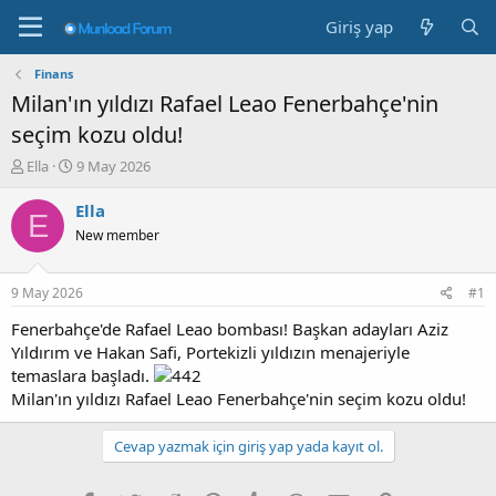
Giriş yap
Finans
Milan'ın yıldızı Rafael Leao Fenerbahçe'nin
seçim kozu oldu!
K
B
Ella
9 May 2026
o
a
n
ş
Ella
E
b
l
New member
u
a
y
n
u
g
9 May 2026
#1
b
ı
a
ç
Fenerbahçe'de Rafael Leao bombası! Başkan adayları Aziz
ş
t
Yıldırım ve Hakan Safi, Portekizli yıldızın menajeriyle
l
a
temaslara başladı.
a
r
Milan'ın yıldızı Rafael Leao Fenerbahçe'nin seçim kozu oldu!
t
i
a
h
n
i
Cevap yazmak için giriş yap yada kayıt ol.