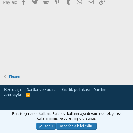
Facebook
Twitter
Reddit
Pinterest
Tumblr
WhatsApp
E-posta
Link
Paylaş:
Finans
Bize ulaşın
Şartlar ve kurallar
Gizlilik politikası
Yardım
Ana sayfa
R
S
S
rehber siteleri
Bu site çerezler kullanır. Bu siteyi kullanmaya devam ederek çerez
kullanımımızı kabul etmiş olursunuz.
Kabul
Daha fazla bilgi edin…