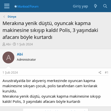
Giriş yap
Dünya
Merakına yenik düştü, oyuncak kapma
makinesine sıkışıp kaldı! Polis, 3 yaşındaki
afacanı böyle kurtardı
K
B
Abi
1 Şub 2024
o
a
n
ş
Abi
A
b
l
Administrator
u
a
y
n
u
g
1 Şub 2024
#1
b
ı
a
ç
Avustralya’da bir alışveriş merkezinde oyuncan kapma
ş
t
makinesine sıkışan çocuk, polis tarafından cam kırılarak
l
a
kuruldu.
a
r
Merakına yenik düştü, oyuncak kapma makinesine sıkışıp
t
i
kaldı! Polis, 3 yaşındaki afacanı böyle kurtardı
a
h
n
i