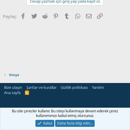
Cevap yazmak için giriş yap yada kayıt ol.
Facebook
Twitter
Reddit
Pinterest
Tumblr
WhatsApp
E-posta
Link
Paylaş:
Dünya
Bize ulaşın
Şartlar ve kurallar
Gizlilik politikası
Yardım
Ana sayfa
R
S
S
Bu site çerezler kullanır. Bu siteyi kullanmaya devam ederek çerez
kullanımımızı kabul etmiş olursunuz.
Kabul
Daha fazla bilgi edin…