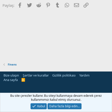
Facebook
Twitter
Reddit
Pinterest
Tumblr
WhatsApp
E-posta
Link
Paylaş:
Finans
Bize ulaşın
Şartlar ve kurallar
Gizlilik politikası
Yardım
Ana sayfa
R
S
S
Bu site çerezler kullanır. Bu siteyi kullanmaya devam ederek çerez
kullanımımızı kabul etmiş olursunuz.
Kabul
Daha fazla bilgi edin…