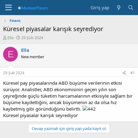
Giriş yap
Finans
Küresel piyasalar karışık seyrediyor
K
B
Ella
29 Şub 2024
o
a
n
ş
Ella
E
b
l
New member
u
a
y
n
u
g
29 Şub 2024
#1
b
ı
a
ç
Küresel pay piyasalarında ABD büyüme verilerinin etkisi
ş
t
sürüyor. Analistler, ABD ekonomisinin geçen yılın son
l
a
çeyreğinde güçlü tüketim harcamalarının etkisiyle sağlam bir
a
r
büyüme kaydettiğini, ancak büyümenin az da olsa hız
t
i
kaybetmiş gibi göründüğünü belirtti.
a
h
Küresel piyasalar karışık seyrediyor
n
i
Cevap yazmak için giriş yap yada kayıt ol.