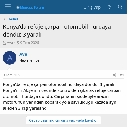
Giriş yap
Genel
Konya’da refüje çarpan otomobil hurdaya
döndü: 3 yaralı
K
B
Ava
9 Tem 2026
o
a
n
ş
Ava
A
b
l
New member
u
a
y
n
u
g
9 Tem 2026
#1
b
ı
a
ç
Konya’da refüje çarpan otomobil hurdaya döndü: 3 yaralı
ş
t
Konya'nın Akşehir ilçesinde kontrolden çıkarak refüje çarpan
l
a
otomobil hurdaya döndü. Çarpmanın şiddetiyle aracın
a
r
motorunun yerinden koparak yola savrulduğu kazada aynı
t
i
aileden 3 kişi yaralandı.
a
h
n
i
Cevap yazmak için giriş yap yada kayıt ol.