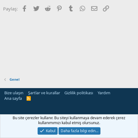
Facebook
Twitter
Reddit
Pinterest
Tumblr
WhatsApp
E-posta
Link
Paylaş:
Genel
Bize ulaşın
Şartlar ve kurallar
Gizlilik politikası
Yardım
Ana sayfa
R
S
S
ri
Bu site çerezler kullanır. Bu siteyi kullanmaya devam ederek çerez
kullanımımızı kabul etmiş olursunuz.
Kabul
Daha fazla bilgi edin…