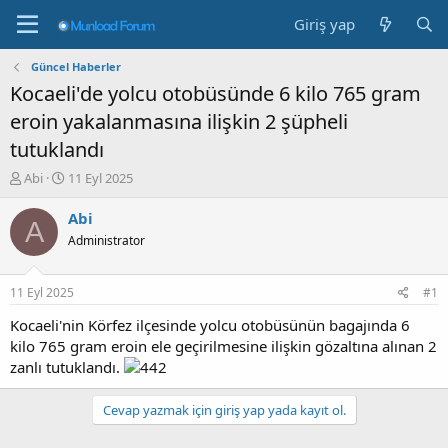
Giriş yap
Güncel Haberler
Kocaeli'de yolcu otobüsünde 6 kilo 765 gram
eroin yakalanmasına ilişkin 2 şüpheli
tutuklandı
K
B
Abi
11 Eyl 2025
o
a
n
ş
Abi
A
b
l
Administrator
u
a
y
n
u
g
11 Eyl 2025
#1
b
ı
a
ç
Kocaeli'nin Körfez ilçesinde yolcu otobüsünün bagajında 6
ş
t
kilo 765 gram eroin ele geçirilmesine ilişkin gözaltına alınan 2
l
a
zanlı tutuklandı.
a
r
t
i
Cevap yazmak için giriş yap yada kayıt ol.
a
h
n
i