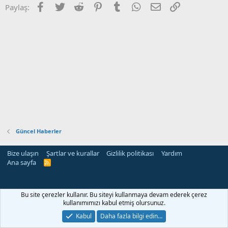
Facebook
Twitter
Reddit
Pinterest
Tumblr
WhatsApp
E-posta
Link
Paylaş:
Güncel Haberler
Bize ulaşın
Şartlar ve kurallar
Gizlilik politikası
Yardım
Ana sayfa
R
S
S
rehber siteleri
Bu site çerezler kullanır. Bu siteyi kullanmaya devam ederek çerez
kullanımımızı kabul etmiş olursunuz.
Kabul
Daha fazla bilgi edin…