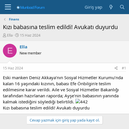
Giriş yap
Finans
Kızı babasına teslim edildi! Avukatı duyurdu
K
B
Ella
15 Haz 2024
o
a
n
ş
Ella
E
b
l
New member
u
a
y
n
u
g
15 Haz 2024
#1
b
ı
a
ç
Eski manken Deniz Akkaya’nın Sosyal Hizmetler Kurumu’nda
ş
t
kalan 16 yaşındaki kızının, babası Efe Önbilgin'e teslim
l
a
edilmesine karar verildi. Aile ve Sosyal Hizmetler Bakanlığı
a
r
tarafından hazırlanan raporda; Ayşe'nin babasının yanında
t
i
kalmak istediğini söylediği belirtildi.
a
h
Kızı babasına teslim edildi! Avukatı duyurdu
n
i
Cevap yazmak için giriş yap yada kayıt ol.