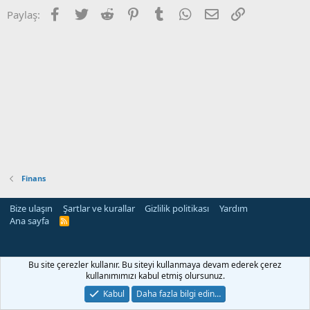
Facebook
Twitter
Reddit
Pinterest
Tumblr
WhatsApp
E-posta
Link
Paylaş:
Finans
Bize ulaşın
Şartlar ve kurallar
Gizlilik politikası
Yardım
Ana sayfa
R
S
S
Bu site çerezler kullanır. Bu siteyi kullanmaya devam ederek çerez
kullanımımızı kabul etmiş olursunuz.
Kabul
Daha fazla bilgi edin…