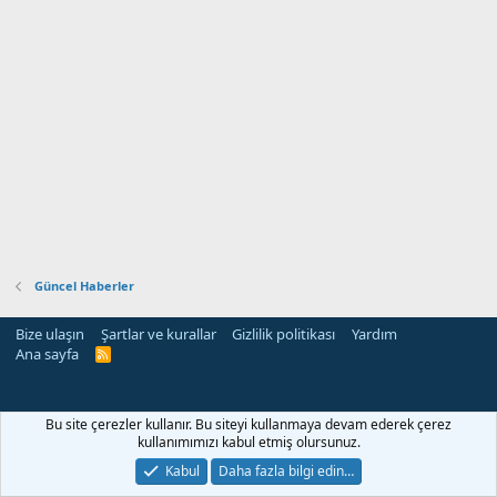
Güncel Haberler
Bize ulaşın
Şartlar ve kurallar
Gizlilik politikası
Yardım
Ana sayfa
R
S
S
rehber siteleri
Bu site çerezler kullanır. Bu siteyi kullanmaya devam ederek çerez
kullanımımızı kabul etmiş olursunuz.
Kabul
Daha fazla bilgi edin…