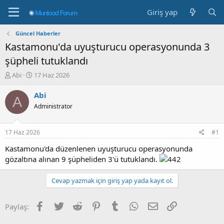
Giriş yap
Güncel Haberler
Kastamonu'da uyuşturucu operasyonunda 3
şüpheli tutuklandı
K
B
Abi
17 Haz 2026
o
a
n
ş
Abi
A
b
l
Administrator
u
a
y
n
u
g
17 Haz 2026
#1
b
ı
a
ç
Kastamonu'da düzenlenen uyuşturucu operasyonunda
ş
t
gözaltına alınan 9 şüpheliden 3'ü tutuklandı.
l
a
a
r
Cevap yazmak için giriş yap yada kayıt ol.
t
i
a
h
n
i
Facebook
Twitter
Reddit
Pinterest
Tumblr
WhatsApp
E-posta
Link
Paylaş: