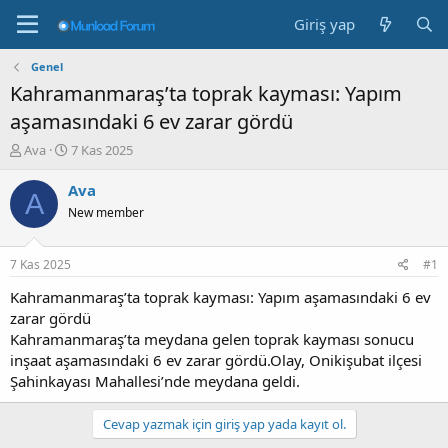
Giriş yap
Genel
Kahramanmaraş’ta toprak kayması: Yapım
aşamasındaki 6 ev zarar gördü
K
B
Ava
7 Kas 2025
o
a
n
ş
Ava
A
b
l
New member
u
a
y
n
u
g
7 Kas 2025
#1
b
ı
a
ç
Kahramanmaraş’ta toprak kayması: Yapım aşamasındaki 6 ev
ş
t
zarar gördü
l
a
Kahramanmaraş’ta meydana gelen toprak kayması sonucu
a
r
inşaat aşamasındaki 6 ev zarar gördü.Olay, Onikişubat ilçesi
t
i
Şahinkayası Mahallesi’nde meydana geldi.
a
h
n
i
Cevap yazmak için giriş yap yada kayıt ol.