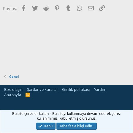
Facebook
Twitter
Reddit
Pinterest
Tumblr
WhatsApp
E-posta
Link
Paylaş:
Genel
Bize ulaşın
Şartlar ve kurallar
Gizlilik politikası
Yardım
Ana sayfa
R
S
S
i
Bu site çerezler kullanır. Bu siteyi kullanmaya devam ederek çerez
kullanımımızı kabul etmiş olursunuz.
Kabul
Daha fazla bilgi edin…