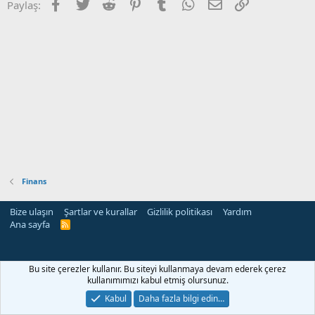
Facebook
Twitter
Reddit
Pinterest
Tumblr
WhatsApp
E-posta
Link
Paylaş:
Finans
Bize ulaşın
Şartlar ve kurallar
Gizlilik politikası
Yardım
Ana sayfa
R
S
S
Bu site çerezler kullanır. Bu siteyi kullanmaya devam ederek çerez
kullanımımızı kabul etmiş olursunuz.
Kabul
Daha fazla bilgi edin…