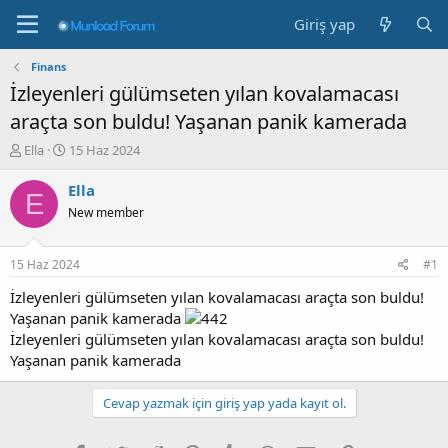
Giriş yap
Finans
İzleyenleri gülümseten yılan kovalamacası
araçta son buldu! Yaşanan panik kamerada
K
B
Ella
15 Haz 2024
o
a
n
ş
Ella
E
b
l
New member
u
a
y
n
u
g
15 Haz 2024
#1
b
ı
a
ç
İzleyenleri gülümseten yılan kovalamacası araçta son buldu!
ş
t
Yaşanan panik kamerada
l
a
İzleyenleri gülümseten yılan kovalamacası araçta son buldu!
a
r
Yaşanan panik kamerada
t
i
a
h
n
i
Cevap yazmak için giriş yap yada kayıt ol.