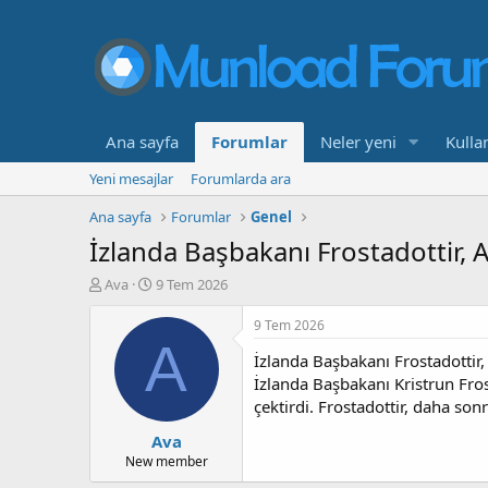
Ana sayfa
Forumlar
Neler yeni
Kullan
Yeni mesajlar
Forumlarda ara
Ana sayfa
Forumlar
Genel
İzlanda Başbakanı Frostadottir, A
K
B
Ava
9 Tem 2026
o
a
n
ş
9 Tem 2026
b
l
A
İzlanda Başbakanı Frostadottir,
u
a
y
n
İzlanda Başbakanı Kristrun Frost
u
g
çektirdi. Frostadottir, daha so
b
ı
Ava
a
ç
ş
t
New member
l
a