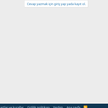
Cevap yazmak için giriş yap yada kayıt ol.
artlar ve kurallar
Gizlilik politikası
Yardım
Ana sayfa
R