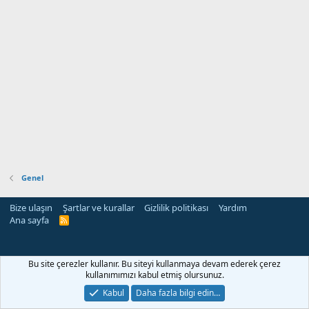
Genel
Bize ulaşın
Şartlar ve kurallar
Gizlilik politikası
Yardım
Ana sayfa
R
S
S
Bu site çerezler kullanır. Bu siteyi kullanmaya devam ederek çerez
kullanımımızı kabul etmiş olursunuz.
Kabul
Daha fazla bilgi edin…