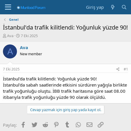
Giriş yap
Genel
İstanbul'da trafik kilitlendi: Yoğunluk yüzde 90!
K
B
Ava
7 Eki 2025
o
a
n
ş
Ava
A
b
l
New member
u
a
y
n
u
g
7 Eki 2025
#1
b
ı
a
ç
İstanbul'da trafik kilitlendi: Yoğunluk yüzde 90!
ş
t
İstanbul'da sabah saatlerinde etkisini sürdüren yağışla birlikte
l
a
trafik yoğunluğu oluştu. İBB trafik haritasına göre saat 08.00
a
r
itibarıyla trafik yoğunluğu yüzde 90 olarak ölçüldü.
t
i
a
h
n
i
Cevap yazmak için giriş yap yada kayıt ol.
Facebook
Twitter
Reddit
Pinterest
Tumblr
WhatsApp
E-posta
Link
Paylaş: