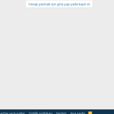
Cevap yazmak için giriş yap yada kayıt ol.
artlar ve kurallar
Gizlilik politikası
Yardım
Ana sayfa
R