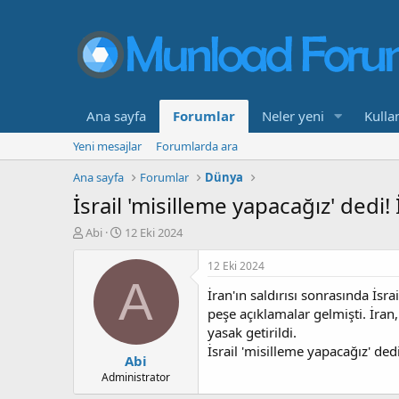
Ana sayfa
Forumlar
Neler yeni
Kullan
Yeni mesajlar
Forumlarda ara
Ana sayfa
Forumlar
Dünya
İsrail 'misilleme yapacağız' dedi!
K
B
Abi
12 Eki 2024
o
a
n
ş
12 Eki 2024
b
l
A
İran'ın saldırısı sonrasında İsra
u
a
y
n
peşe açıklamalar gelmişti. İran
u
g
yasak getirildi.
b
ı
İsrail 'misilleme yapacağız' ded
Abi
a
ç
ş
t
Administrator
l
a