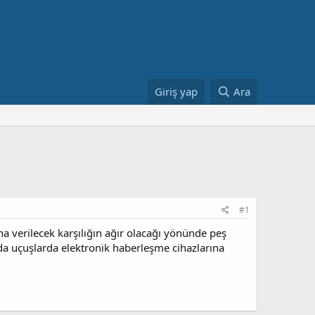
Giriş yap
Ara
#1
ısına verilecek karşılığın ağır olacağı yönünde peş
n'da uçuşlarda elektronik haberleşme cihazlarına