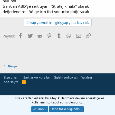
bulundu.
İran'dan ABD'ye sert uyarı! "Stratejik hata" olarak
değerlendirdi: Bölge için feci sonuçlar doğuracak
Cevap yazmak için giriş yap yada kayıt ol.
Facebook
Twitter
Reddit
Pinterest
Tumblr
WhatsApp
E-posta
Link
Paylaş:
Dünya
Bize ulaşın
Şartlar ve kurallar
Gizlilik politikası
Yardım
Ana sayfa
R
S
S
Bu site çerezler kullanır. Bu siteyi kullanmaya devam ederek çerez
kullanımımızı kabul etmiş olursunuz.
Kabul
Daha fazla bilgi edin…