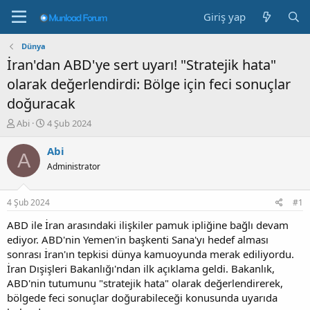
Giriş yap
Dünya
İran'dan ABD'ye sert uyarı! "Stratejik hata"
olarak değerlendirdi: Bölge için feci sonuçlar
doğuracak
K
B
Abi
4 Şub 2024
o
a
n
ş
Abi
A
b
l
Administrator
u
a
y
n
u
g
4 Şub 2024
#1
b
ı
a
ç
ABD ile İran arasındaki ilişkiler pamuk ipliğine bağlı devam
ş
t
ediyor. ABD'nin Yemen'in başkenti Sana'yı hedef alması
l
a
sonrası İran'ın tepkisi dünya kamuoyunda merak ediliyordu.
a
r
İran Dışişleri Bakanlığı'ndan ilk açıklama geldi. Bakanlık,
t
i
ABD'nin tutumunu "stratejik hata" olarak değerlendirerek,
a
h
bölgede feci sonuçlar doğurabileceği konusunda uyarıda
n
i