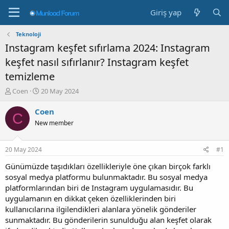
Giriş yap
Teknoloji
Instagram keşfet sıfırlama 2024: Instagram
keşfet nasıl sıfırlanır? Instagram keşfet
temizleme
K
B
Coen
20 May 2024
o
a
n
ş
Coen
C
b
l
New member
u
a
y
n
u
g
20 May 2024
#1
b
ı
a
ç
Günümüzde taşıdıkları özellikleriyle öne çıkan birçok farklı
ş
t
sosyal medya platformu bulunmaktadır. Bu sosyal medya
l
a
platformlarından biri de Instagram uygulamasıdır. Bu
a
r
uygulamanın en dikkat çeken özelliklerinden biri
t
i
kullanıcılarına ilgilendikleri alanlara yönelik gönderiler
a
h
sunmaktadır. Bu gönderilerin sunulduğu alan keşfet olarak
n
i