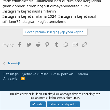
ifade edilmektedir. Kullanıcılar bazı durumlarda karşılarına
çıkan gönderilerden hoşnut olmayabilmektedir. Peki,
Instagram keşfet nasıl sıfırlanır?
Instagram keşfet sıfırlama 2024: Instagram keşfet nasıl
sıfırlanır? Instagram keşfet temizleme
Cevap yazmak için giriş yap yada kayıt ol.
Facebook
Twitter
Reddit
Pinterest
Tumblr
WhatsApp
E-posta
Link
Paylaş:
Teknoloji
Bize ulaşın
Şartlar ve kurallar
Gizlilik politikası
Yardım
Ana sayfa
R
S
S
Bu site çerezler kullanır. Bu siteyi kullanmaya devam ederek çerez
kullanımımızı kabul etmiş olursunuz.
Kabul
Daha fazla bilgi edin…