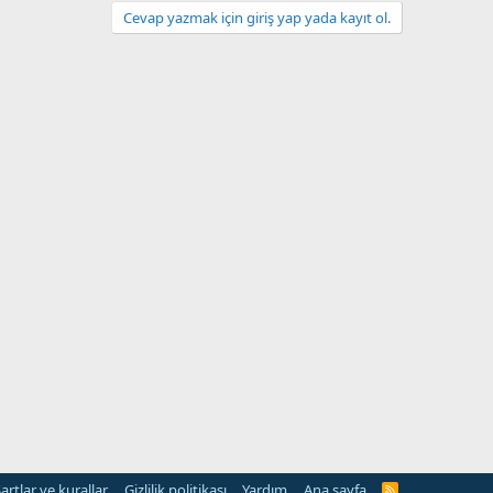
Cevap yazmak için giriş yap yada kayıt ol.
artlar ve kurallar
Gizlilik politikası
Yardım
Ana sayfa
R