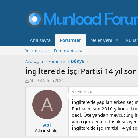
Ana sayfa
Forumlar
Neler yeni
Kullan
Yeni mesajlar
Forumlarda ara
Ana sayfa
Forumlar
Dünya
İngiltere'de İşçi Partisi 14 yıl so
K
B
Abi
5 Tem 2024
o
a
n
ş
5 Tem 2024
b
l
A
İngiltere'de yapılan erken seçim
u
a
y
n
Partisi en son 2010 yılında ikt
u
g
dedi. Öte yandan mevcut İngilt
b
ı
yana görülen en düşük seviyede
Abi
a
ç
İngiltere'de İşçi Partisi 14 yıl 
ş
t
Administrator
l
a