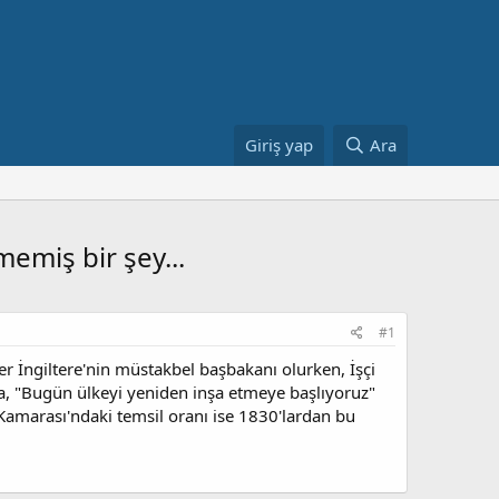
Giriş yap
Ara
memiş bir şey...
#1
rmer İngiltere'nin müstakbel başbakanı olurken, İşçi
da, "Bugün ülkeyi yeniden inşa etmeye başlıyoruz"
Kamarası'ndaki temsil oranı ise 1830'lardan bu