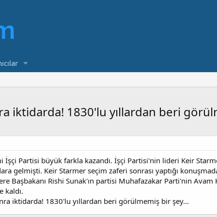
ıcılar
nra iktidarda! 1830'lu yıllardan beri görül
i İşçi Partisi büyük farkla kazandı. İşçi Partisi'nin lideri Keir Sta
idara gelmişti. Keir Starmer seçim zaferi sonrası yaptığı konuşma
ere Başbakanı Rishi Sunak'ın partisi Muhafazakar Parti'nin Avam 
 kaldı.
sonra iktidarda! 1830'lu yıllardan beri görülmemiş bir şey...