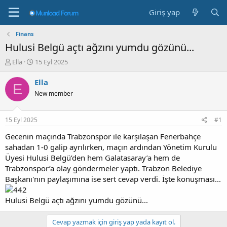
Giriş yap
Finans
Hulusi Belgü açtı ağzını yumdu gözünü...
K
B
Ella
15 Eyl 2025
o
a
n
ş
Ella
E
b
l
New member
u
a
y
n
u
g
15 Eyl 2025
#1
b
ı
a
ç
Gecenin maçında Trabzonspor ile karşılaşan Fenerbahçe
ş
t
sahadan 1-0 galip ayrılırken, maçın ardından Yönetim Kurulu
l
a
Üyesi Hulusi Belgü’den hem Galatasaray’a hem de
a
r
Trabzonspor’a olay göndermeler yaptı. Trabzon Belediye
t
i
Başkanı'nın paylaşımına ise sert cevap verdi. İşte konuşması...
a
h
n
i
Hulusi Belgü açtı ağzını yumdu gözünü...
Cevap yazmak için giriş yap yada kayıt ol.