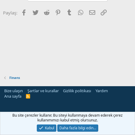
Facebook
Twitter
Reddit
Pinterest
Tumblr
WhatsApp
E-posta
Link
Paylaş:
Finans
Bize ulaşın
Şartlar ve kurallar
Gizlilik politikası
Yardım
Ana sayfa
R
S
S
Bu site çerezler kullanır. Bu siteyi kullanmaya devam ederek çerez
kullanımımızı kabul etmiş olursunuz.
Kabul
Daha fazla bilgi edin…