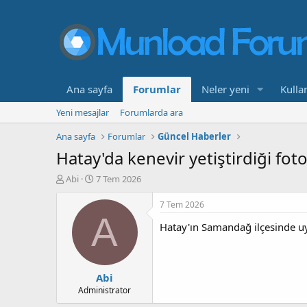
Ana sayfa
Forumlar
Neler yeni
Kullan
Yeni mesajlar
Forumlarda ara
Ana sayfa
Forumlar
Güncel Haberler
Hatay'da kenevir yetiştirdiği fot
K
B
Abi
7 Tem 2026
o
a
n
ş
7 Tem 2026
b
l
A
Hatay'ın Samandağ ilçesinde uyu
u
a
y
n
u
g
b
ı
Abi
a
ç
ş
t
Administrator
l
a