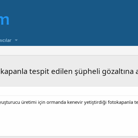
ıcılar
okapanla tespit edilen şüpheli gözaltına a
şturucu üretimi için ormanda kenevir yetiştirdiği fotokapanla tesp