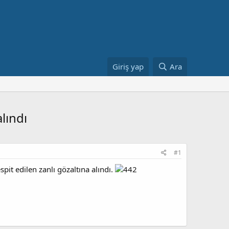
Giriş yap
Ara
lındı
#1
it edilen zanlı gözaltına alındı.