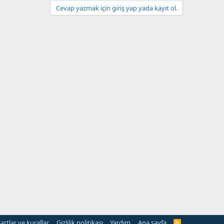
Cevap yazmak için giriş yap yada kayıt ol.
artlar ve kurallar
Gizlilik politikası
Yardım
Ana sayfa
R