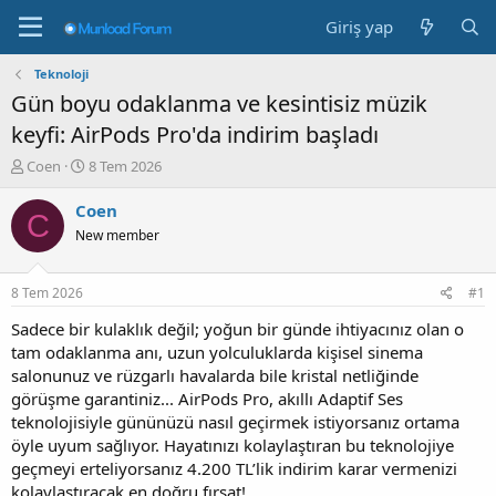
Giriş yap
Teknoloji
Gün boyu odaklanma ve kesintisiz müzik
keyfi: AirPods Pro'da indirim başladı
K
B
Coen
8 Tem 2026
o
a
n
ş
Coen
C
b
l
New member
u
a
y
n
u
g
8 Tem 2026
#1
b
ı
a
ç
Sadece bir kulaklık değil; yoğun bir günde ihtiyacınız olan o
ş
t
tam odaklanma anı, uzun yolculuklarda kişisel sinema
l
a
salonunuz ve rüzgarlı havalarda bile kristal netliğinde
a
r
görüşme garantiniz... AirPods Pro, akıllı Adaptif Ses
t
i
teknolojisiyle gününüzü nasıl geçirmek istiyorsanız ortama
a
h
öyle uyum sağlıyor. Hayatınızı kolaylaştıran bu teknolojiye
n
i
geçmeyi erteliyorsanız 4.200 TL’lik indirim karar vermenizi
kolaylaştıracak en doğru fırsat!