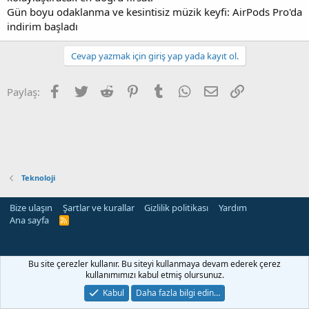
Gün boyu odaklanma ve kesintisiz müzik keyfi: AirPods Pro'da
indirim başladı
Cevap yazmak için giriş yap yada kayıt ol.
Facebook
Twitter
Reddit
Pinterest
Tumblr
WhatsApp
E-posta
Link
Paylaş:
Teknoloji
Bize ulaşın
Şartlar ve kurallar
Gizlilik politikası
Yardım
Ana sayfa
R
S
S
i
Bu site çerezler kullanır. Bu siteyi kullanmaya devam ederek çerez
kullanımımızı kabul etmiş olursunuz.
Kabul
Daha fazla bilgi edin…